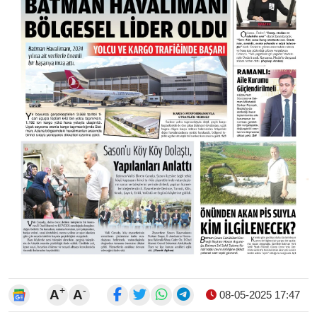
+
-
A
A
08-05-2025 17:47