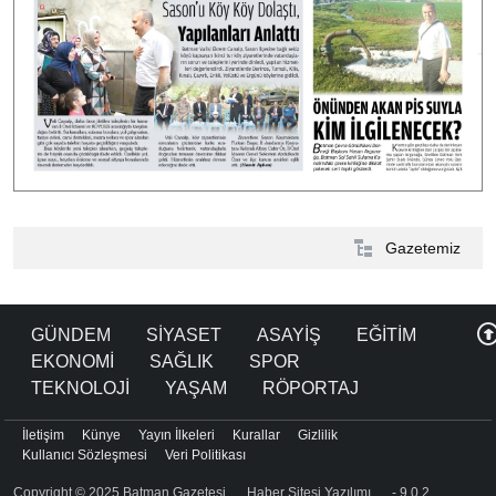
Gazetemiz
GÜNDEM
SİYASET
ASAYİŞ
EĞİTİM
EKONOMİ
SAĞLIK
SPOR
TEKNOLOJİ
YAŞAM
RÖPORTAJ
İletişim
Künye
Yayın İlkeleri
Kurallar
Gizlilik
Kullanıcı Sözleşmesi
Veri Politikası
Copyright © 2025 Batman Gazetesi
Haber Sitesi Yazılımı
- 9.0.2