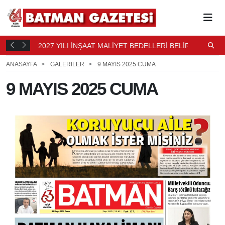
2027 YILI İNŞAAT MALİYET BEDELLERİ BELİRLENDİ
N
9 SAAT
B
9 SAAT ÖNCE
ANASAYFA
GALERİLER
9 MAYIS 2025 CUMA
9 MAYIS 2025 CUMA