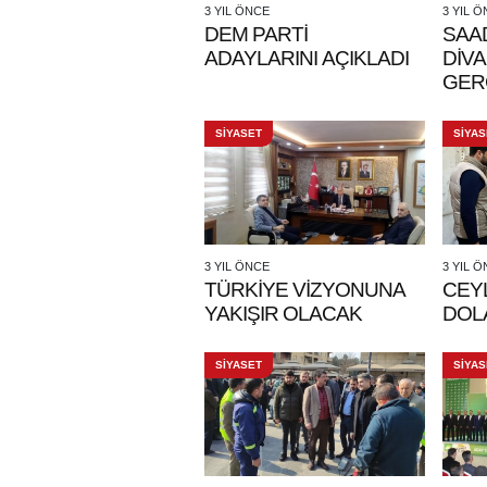
3 YIL ÖNCE
3 YIL 
DEM PARTİ
SAAD
ADAYLARINI AÇIKLADI
DİVA
GER
SİYASET
SİYAS
3 YIL ÖNCE
3 YIL 
TÜRKİYE VİZYONUNA
CEY
YAKIŞIR OLACAK
DOL
SİYASET
SİYAS