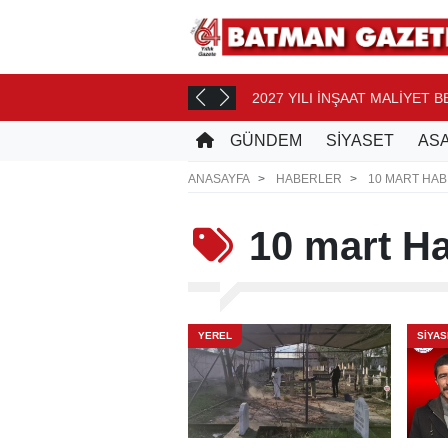
2027 YILI İNŞAAT MALİYET 
T ÖNCE
GÜNDEM
SİYASET
ASA
ANASAYFA
HABERLER
10 MART HAB
10 mart
Ha
YEREL
SİYAS