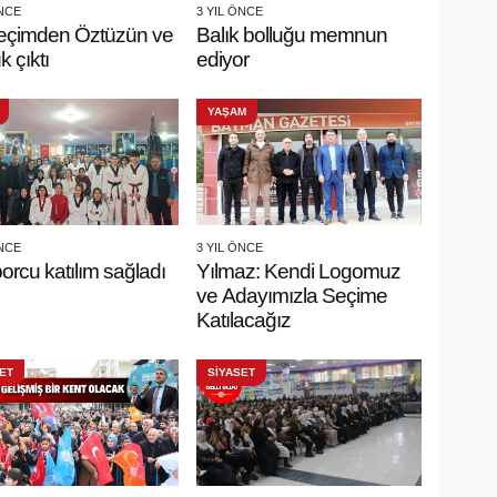
ÖNCE
3 YIL ÖNCE
eçimden Öztüzün ve
Balık bolluğu memnun
 çıktı
ediyor
YAŞAM
ÖNCE
3 YIL ÖNCE
orcu katılım sağladı
Yılmaz: Kendi Logomuz
ve Adayımızla Seçime
Katılacağız
ET
SİYASET