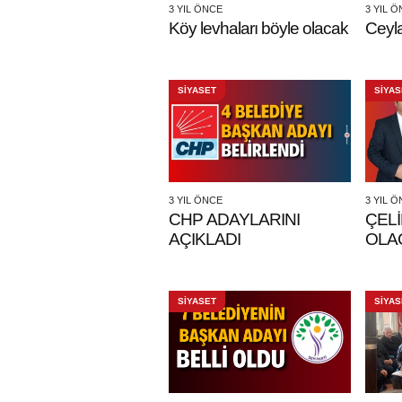
3 YIL ÖNCE
3 YIL 
Köy levhaları böyle olacak
Ceyla
SİYASET
SİYAS
3 YIL ÖNCE
3 YIL 
CHP ADAYLARINI
ÇELİ
AÇIKLADI
OLA
SİYASET
SİYAS