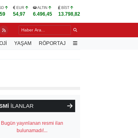
SD
EUR
ALTIN
BİST
,59
54,97
6.496,45
13.798,82
LU, VARŞOVA'DA TÜRK İŞ İNSANLARIYLA BULUŞTU
6 SAAT ÖNCE
OJİ
YAŞAM
RÖPORTAJ
SMİ
İLANLAR
Bugün yayınlanan resmi ilan
bulunamadı!...