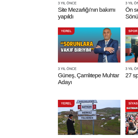
3 YIL ÖNCE
3 YIL 
Site Mezarlığı'nın bakımı
Ön s
yapıldı
Sönük
YEREL
SPOR
3 YIL ÖNCE
3 YIL 
Güneş, Çamlıtepe Muhtar
27 sp
Adayı
YEREL
SİYAS