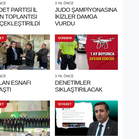
ÖNCE
3 YIL ÖNCE
ET PARTİSİ İL
JUDO ŞAMPİYONASINA
N TOPLANTISI
İKİZLER DAMGA
ÇEKLEŞTİRİLDİ
VURDU
ET
GÜNDEM
ÖNCE
3 YIL ÖNCE
LAN ESNAFI
DENETİMLER
AŞTI
SIKLAŞTIRILACAK
ET
SİYASET