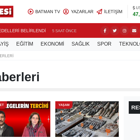
U
BATMAN TV
YAZARLAR
İLETIŞIM
47
BEDELLERİ BELİRLENDİ
NASIROĞ
5 SAAT ÖNCE
YİŞ
EĞİTİM
EKONOMİ
SAĞLIK
SPOR
TEKNOL
ERLERI
berleri
ET
YAŞAM
RE