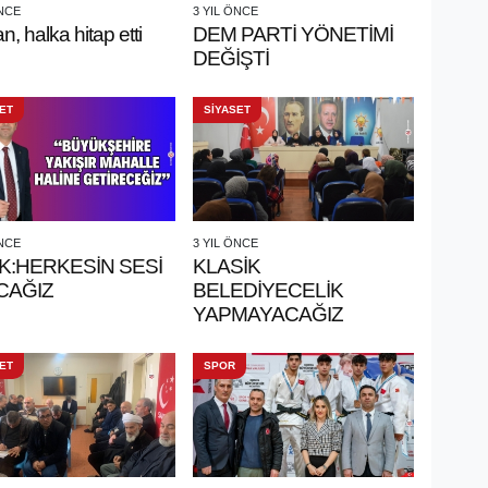
ÖNCE
3 YIL ÖNCE
n, halka hitap etti
DEM PARTİ YÖNETİMİ
DEĞİŞTİ
ET
SİYASET
ÖNCE
3 YIL ÖNCE
K:HERKESİN SESİ
KLASİK
CAĞIZ
BELEDİYECELİK
YAPMAYACAĞIZ
ET
SPOR