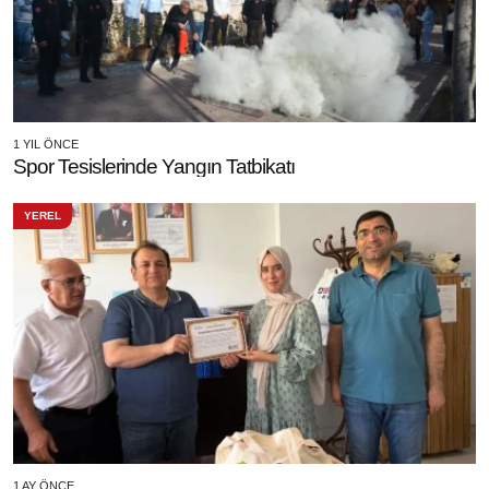
1 YIL ÖNCE
Spor Tesislerinde Yangın Tatbikatı
YEREL
1 AY ÖNCE