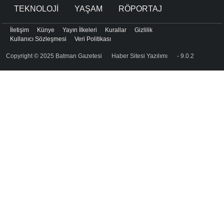
TEKNOLOJİ
YAŞAM
RÖPORTAJ
İletişim
Künye
Yayın İlkeleri
Kurallar
Gizlilik
Kullanıcı Sözleşmesi
Veri Politikası
Copyright © 2025 Batman Gazetesi
Haber Sitesi Yazılımı
- 9.0.2