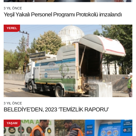
3 YIL ÖNCE
Yeşil Yakalı Personel Programı Protokolü imzalandı
YEREL
3 YIL ÖNCE
BELEDİYE’DEN, 2023 ‘TEMİZLİK RAPORU’
YAŞAM