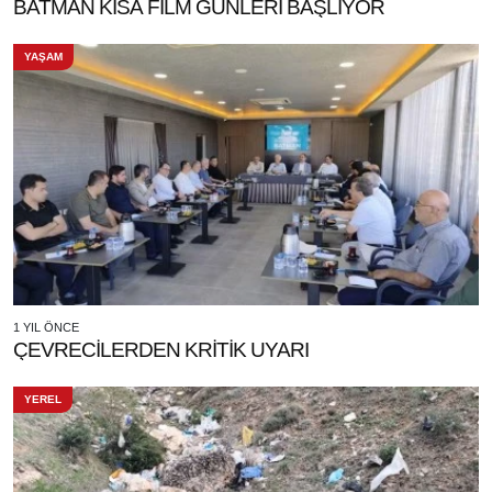
BATMAN KISA FİLM GÜNLERİ BAŞLIYOR
YAŞAM
1 YIL ÖNCE
ÇEVRECİLERDEN KRİTİK UYARI
YEREL