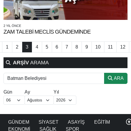
2 YIL ÖNCE
ZAM TALEBİ MECLİS GÜNDEMİNDE
1
2
3
4
5
6
7
8
9
10
11
12
ARŞİV
ARAMA
ARA
Gün
Ay
Yıl
GÜNDEM
SİYASET
ASAYİŞ
EĞİTİM
EKONOMİ
SAĞLIK
SPOR