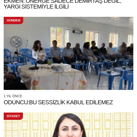
EKMEN: ÖNERGE SADECE DEMİRTAŞ DEĞİL,
YARGI SİSTEMİYLE İLGİLİ
GÜNDEM
1 YIL ÖNCE
ODUNCU:BU SESSİZLİK KABUL EDİLEMEZ
SİYASET