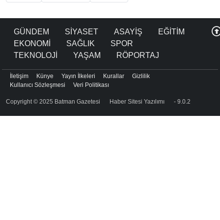
GÜNDEM
SİYASET
ASAYİŞ
EĞİTİM
EKONOMİ
SAĞLIK
SPOR
TEKNOLOJİ
YAŞAM
RÖPORTAJ
İletişim
Künye
Yayın İlkeleri
Kurallar
Gizlilik
Kullanıcı Sözleşmesi
Veri Politikası
Copyright © 2025 Batman Gazetesi
Haber Sitesi Yazılımı
- 9.0.2