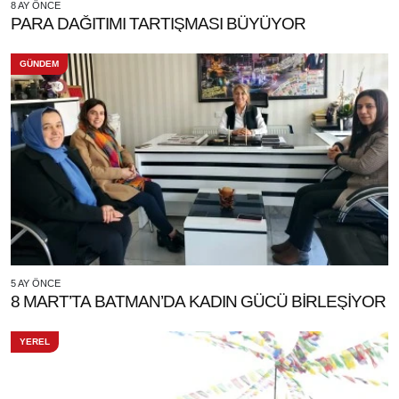
8 AY ÖNCE
PARA DAĞITIMI TARTIŞMASI BÜYÜYOR
GÜNDEM
5 AY ÖNCE
8 MART’TA BATMAN’DA KADIN GÜCÜ BİRLEŞİYOR
YEREL