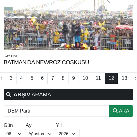
5 AY ÖNCE
BATMAN’DA NEWROZ COŞKUSU
‹
3
4
5
6
7
8
9
10
11
12
13
›
ARŞİV
ARAMA
ARA
Gün
Ay
Yıl