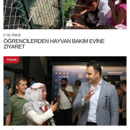
2 YIL ÖNCE
ÖĞRENCİLERDEN HAYVAN BAKIM EVİNE
ZİYARET
YAŞAM