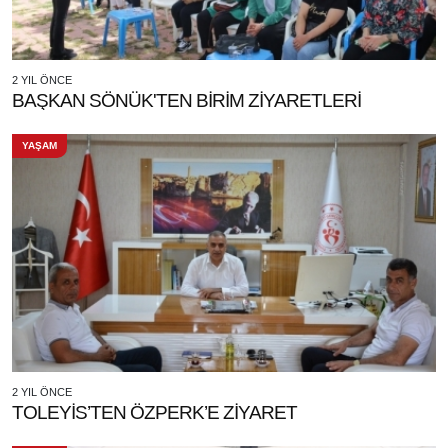
2 YIL ÖNCE
BAŞKAN SÖNÜK'TEN BİRİM ZİYARETLERİ
YAŞAM
2 YIL ÖNCE
TOLEYİS’TEN ÖZPERK’E ZİYARET