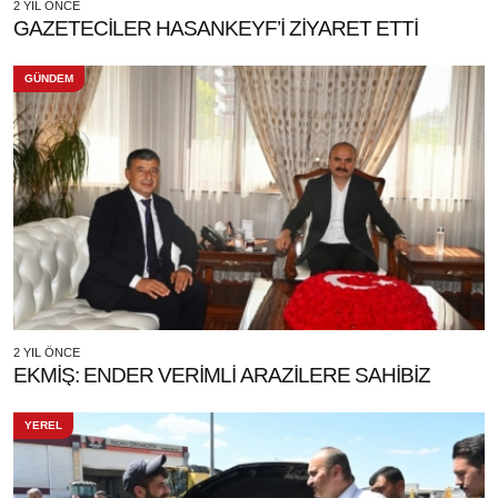
2 YIL ÖNCE
GAZETECİLER HASANKEYF’İ ZİYARET ETTİ
GÜNDEM
2 YIL ÖNCE
EKMİŞ: ENDER VERİMLİ ARAZİLERE SAHİBİZ
YEREL