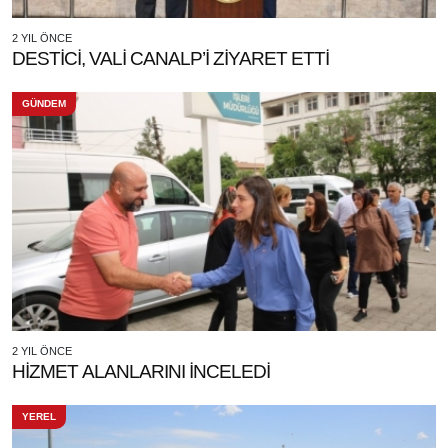
2 YIL ÖNCE
DESTİCİ, VALİ CANALP’İ ZİYARET ETTİ
GÜNDEM
2 YIL ÖNCE
HİZMET ALANLARINI İNCELEDİ
YEREL