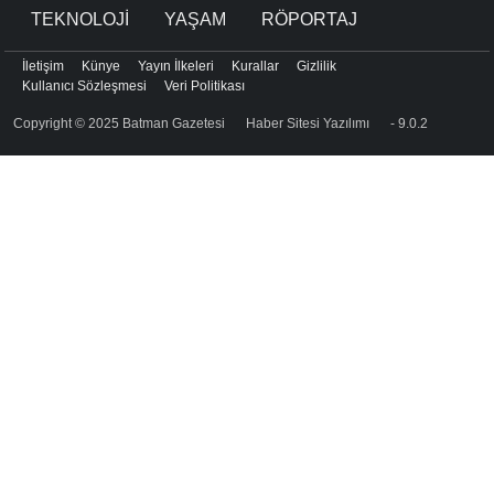
TEKNOLOJİ
YAŞAM
RÖPORTAJ
İletişim
Künye
Yayın İlkeleri
Kurallar
Gizlilik
Kullanıcı Sözleşmesi
Veri Politikası
Copyright © 2025 Batman Gazetesi
Haber Sitesi Yazılımı
- 9.0.2