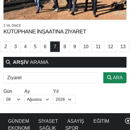
2 YIL ÖNCE
KÜTÜPHANE İNŞAATINA ZİYARET
2
3
4
5
6
7
8
9
10
11
12
13
ARŞİV
ARAMA
ARA
Gün
Ay
Yıl
GÜNDEM
SİYASET
ASAYİŞ
EĞİTİM
EKONOMİ
SAĞLIK
SPOR