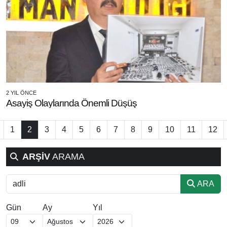
2 YIL ÖNCE
Asayiş Olaylarında Önemli Düşüş
1
2
3
4
5
6
7
8
9
10
11
12
ARŞİV
ARAMA
ARA
Gün
Ay
Yıl