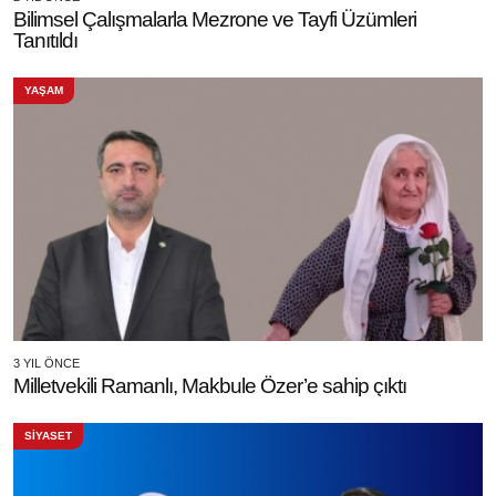
Bilimsel Çalışmalarla Mezrone ve Tayfi Üzümleri
Tanıtıldı
YAŞAM
3 YIL ÖNCE
Milletvekili Ramanlı, Makbule Özer’e sahip çıktı
SİYASET