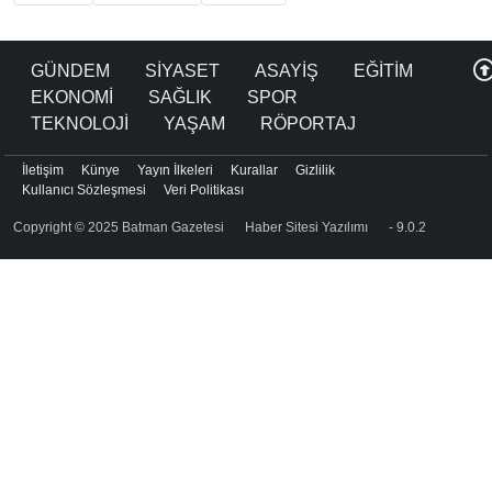
GÜNDEM
SİYASET
ASAYİŞ
EĞİTİM
EKONOMİ
SAĞLIK
SPOR
TEKNOLOJİ
YAŞAM
RÖPORTAJ
İletişim
Künye
Yayın İlkeleri
Kurallar
Gizlilik
Kullanıcı Sözleşmesi
Veri Politikası
Copyright © 2025 Batman Gazetesi
Haber Sitesi Yazılımı
- 9.0.2