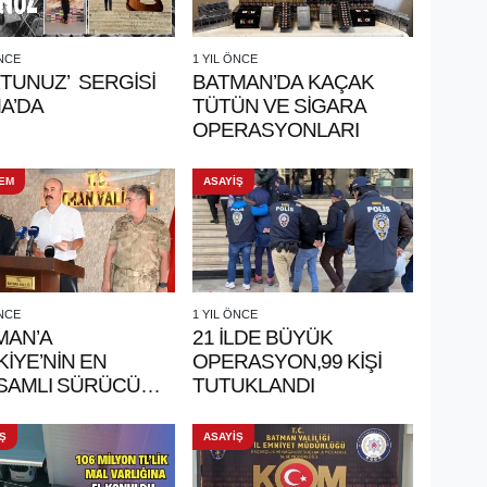
ÖNCE
1 YIL ÖNCE
TUNUZ’ SERGİSİ
BATMAN’DA KAÇAK
A’DA
TÜTÜN VE SİGARA
OPERASYONLARI
EM
ASAYİŞ
ÖNCE
1 YIL ÖNCE
MAN’A
21 İLDE BÜYÜK
İYE’NİN EN
OPERASYON,99 KİŞİ
SAMLI SÜRÜCÜ
TUTUKLANDI
DEMİSİ
ULUYOR
Ş
ASAYİŞ