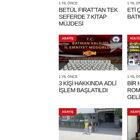
1 YIL ÖNCE
1 YIL 
BETÜL FIRAT’TAN TEK
ETİ
SEFERDE 7 KİTAP
BAT
MÜJDESİ
ASAYİŞ
KÜLT
1 YIL ÖNCE
1 YIL 
3 KİŞİ HAKKINDA ADLİ
BİR 
İŞLEM BAŞLATILDI
ROMA
GEL
ASAYİŞ
ASAYİ