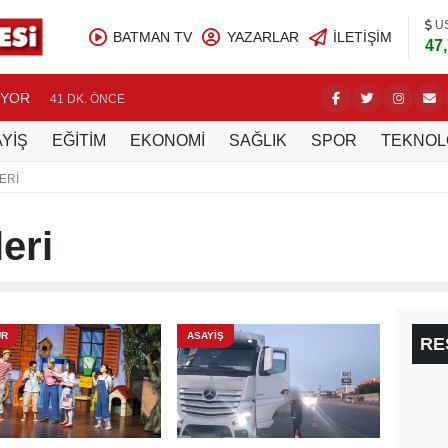
U
BATMAN TV
YAZARLAR
İLETIŞIM
47
UYOR
BATMAN’
41 DK. ÖNCE
YİŞ
EĞİTİM
EKONOMİ
SAĞLIK
SPOR
TEKNOL
ERI
eri
ÜR
ASAYİŞ
RE