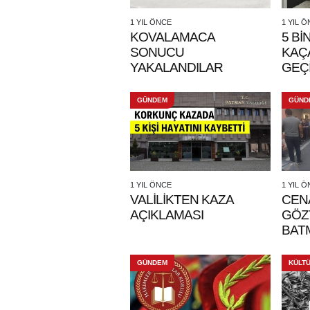
1 YIL ÖNCE
1 YIL 
KOVALAMACA
5 Bİ
SONUCU
KAÇ
YAKALANDILAR
GEÇİ
GÜNDEM
GÜND
1 YIL ÖNCE
1 YIL 
VALİLİKTEN KAZA
CEN
AÇIKLAMASI
GÖZ
BATM
GÜNDEM
KÜLT