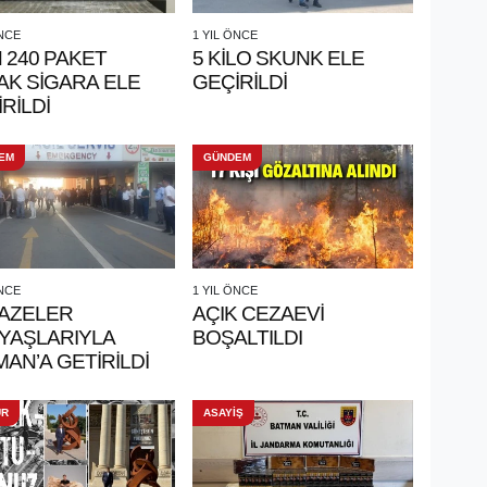
ÖNCE
1 YIL ÖNCE
N 240 PAKET
5 KİLO SKUNK ELE
AK SİGARA ELE
GEÇİRİLDİ
RİLDİ
EM
GÜNDEM
ÖNCE
1 YIL ÖNCE
AZELER
AÇIK CEZAEVİ
YAŞLARIYLA
BOŞALTILDI
AN’A GETİRİLDİ
ÜR
ASAYİŞ