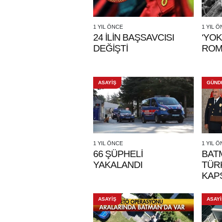
1 YIL ÖNCE
1 YIL 
24 İLİN BAŞSAVCISI
‘YOK
DEĞİŞTİ
ROM
ASAYİŞ
GÜND
1 YIL ÖNCE
1 YIL 
66 ŞÜPHELİ
BAT
YAKALANDI
TÜRK
KAP
AKA
KUR
ASAYİŞ
ASAYİ