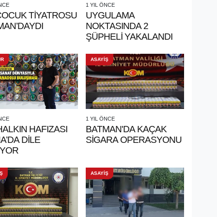
ÖNCE
1 YIL ÖNCE
 ÇOCUK TİYATROSU
UYGULAMA
MAN’DAYDI
NOKTASINDA 2
ŞÜPHELİ YAKALANDI
ÜR
ASAYİŞ
ÖNCE
1 YIL ÖNCE
HALKIN HAFIZASI
BATMAN'DA KAÇAK
’DA DİLE
SİGARA OPERASYONU
İYOR
Ş
ASAYİŞ