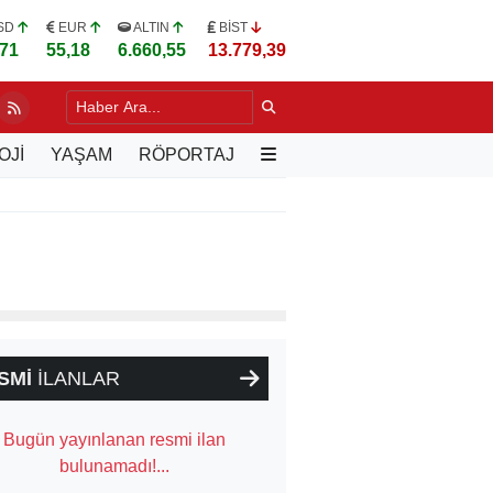
SD
EUR
ALTIN
BİST
,71
55,18
6.660,55
13.779,39
DA YILLARIN SORUNU DEĞİŞİYOR
58 DK. ÖNCE
OJİ
YAŞAM
RÖPORTAJ
SMİ
İLANLAR
Bugün yayınlanan resmi ilan
bulunamadı!...