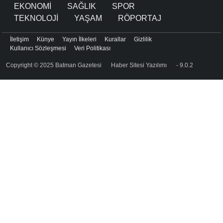
EKONOMİ
SAĞLIK
SPOR
TEKNOLOJİ
YAŞAM
RÖPORTAJ
İletişim
Künye
Yayın İlkeleri
Kurallar
Gizlilik
Kullanıcı Sözleşmesi
Veri Politikası
Copyright © 2025 Batman Gazetesi
Haber Sitesi Yazılımı
- 9.0.2