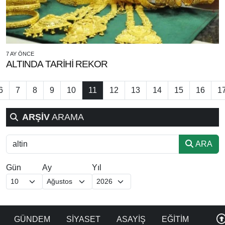
7 AY ÖNCE
ALTINDA TARİHİ REKOR
6
7
8
9
10
11
12
13
14
15
16
1
ARŞİV
ARAMA
ARA
Gün
Ay
Yıl
GÜNDEM
SİYASET
ASAYİŞ
EĞİTİM