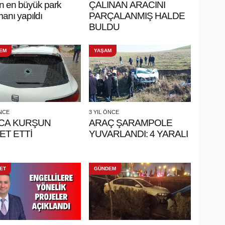
n en büyük park
ÇALINAN ARACINI
anı yapıldı
PARÇALANMIŞ HALDE
BULDU
EM
YAŞAM
ÖNCE
3 YIL ÖNCE
CA KURŞUN
ARAÇ ŞARAMPOLE
ET ETTİ
YUVARLANDI: 4 YARALI
ET
GÜNDEM