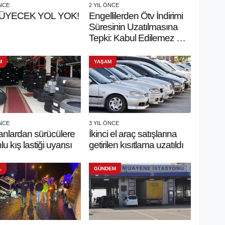
ÖNCE
2 YIL ÖNCE
ÜYECEK YOL YOK!
Engellilerden Ötv İndirimi
Süresinin Uzatılmasına
Tepki: Kabul Edilemez Bir
Düzenleme
M
YAŞAM
ÖNCE
3 YIL ÖNCE
nlardan sürücülere
İkinci el araç satışlarına
u kış lastiği uyarısı
getirilen kısıtlama uzatıldı
L
GÜNDEM