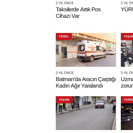
2 YIL ÖNCE
2 YIL 
Taksilerde Artık Pos
YÜR
Cihazı Var
YEREL
YAŞA
2 YIL ÖNCE
3 YIL 
Batman'da Aracın Çarptığı
Uzma
Kadın Ağır Yaralandı
zorunl
YAŞAM
YERE