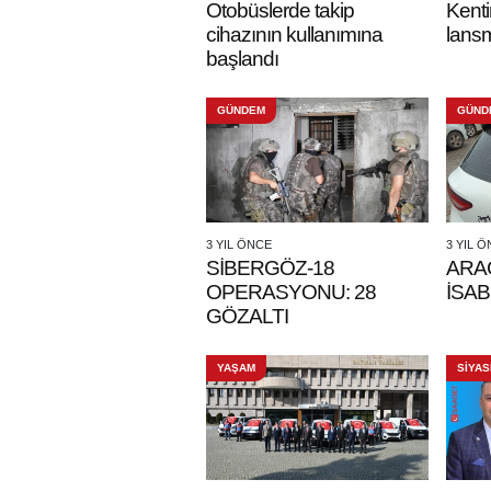
Otobüslerde takip
Kenti
cihazının kullanımına
lansm
başlandı
GÜNDEM
GÜND
3 YIL ÖNCE
3 YIL 
SİBERGÖZ-18
ARA
OPERASYONU: 28
İSAB
GÖZALTI
YAŞAM
SİYAS