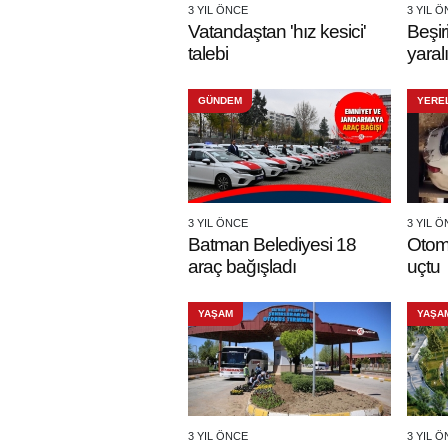
3 YIL ÖNCE
3 YIL 
Vatandaştan 'hız kesici'
Beşir
talebi
yaralı
GÜNDEM
YERE
3 YIL ÖNCE
3 YIL 
Batman Belediyesi 18
Otom
araç bağışladı
uçtu
YAŞAM
YAŞA
3 YIL ÖNCE
3 YIL 