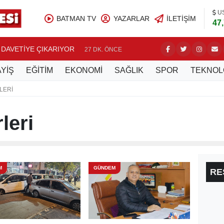
U
BATMAN TV
YAZARLAR
İLETIŞIM
47
 DAVETİYE ÇIKARIYOR
BATMANL
27 DK. ÖNCE
YİŞ
EĞİTİM
EKONOMİ
SAĞLIK
SPOR
TEKNOL
LERI
leri
M
GÜNDEM
RE