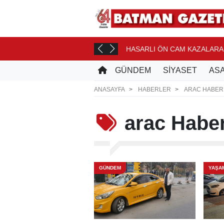
ACAK
HASARLI ÖN CAM KAZALARA
25 DK. ÖNCE
GÜNDEM
SİYASET
ASA
ANASAYFA
HABERLER
ARAC HABER
arac
Haber
GÜNDEM
YAŞA