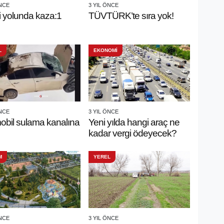
ÖNCE
3 YIL ÖNCE
i yolunda kaza:1
TÜVTÜRK’te sıra yok!
L
EKONOMİ
ÖNCE
3 YIL ÖNCE
obil sulama kanalına
Yeni yılda hangi araç ne
kadar vergi ödeyecek?
M
YEREL
ÖNCE
3 YIL ÖNCE