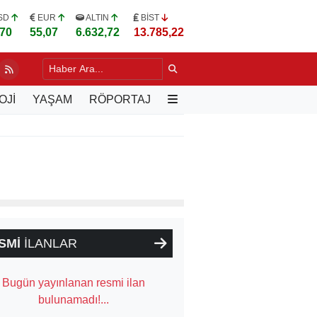
SD
EUR
ALTIN
BİST
,70
55,07
6.632,72
13.785,22
I GÜREŞÇİ U20 DÜNYA ŞAMPİYONASI'NDA
28 DK. ÖNCE
OJİ
YAŞAM
RÖPORTAJ
SMİ
İLANLAR
Bugün yayınlanan resmi ilan
bulunamadı!...