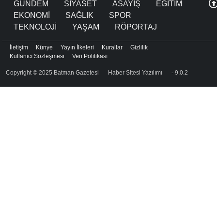
GÜNDEM
SİYASET
ASAYİŞ
EĞİTİM
EKONOMİ
SAĞLIK
SPOR
TEKNOLOJİ
YAŞAM
RÖPORTAJ
İletişim
Künye
Yayın İlkeleri
Kurallar
Gizlilik
Kullanıcı Sözleşmesi
Veri Politikası
Copyright © 2025 Batman Gazetesi
Haber Sitesi Yazılımı
- 9.0.2