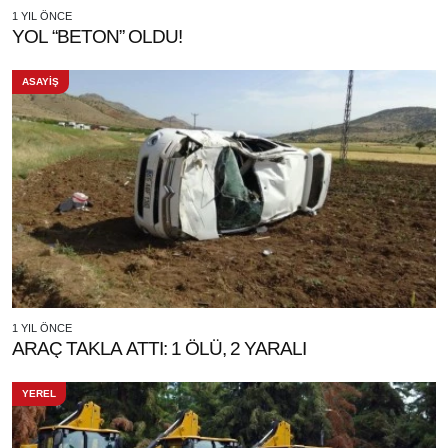
1 YIL ÖNCE
YOL “BETON” OLDU!
ASAYİŞ
1 YIL ÖNCE
ARAÇ TAKLA ATTI: 1 ÖLÜ, 2 YARALI
YEREL