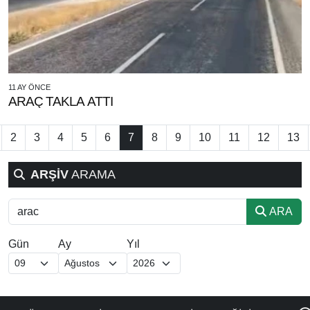
11 AY ÖNCE
ARAÇ TAKLA ATTI
2
3
4
5
6
7
8
9
10
11
12
13
ARŞİV
ARAMA
ARA
Gün
Ay
Yıl