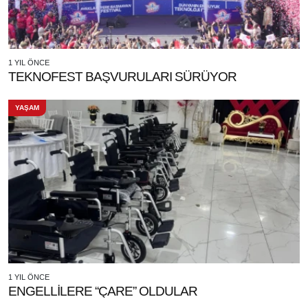
1 YIL ÖNCE
TEKNOFEST BAŞVURULARI SÜRÜYOR
YAŞAM
1 YIL ÖNCE
ENGELLİLERE “ÇARE” OLDULAR