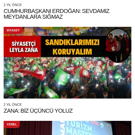
2 YIL ÖNCE
CUMHURBAŞKANI ERDOĞAN: SEVDAMIZ
MEYDANLARA SIĞMAZ
SİYASET
2 YIL ÖNCE
ZANA: BİZ ÜÇÜNCÜ YOLUZ
YEREL