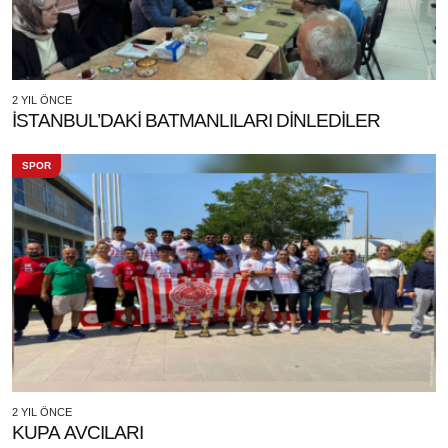
2 YIL ÖNCE
İSTANBUL’DAKİ BATMANLILARI DİNLEDİLER
SPOR
2 YIL ÖNCE
KUPA AVCILARI