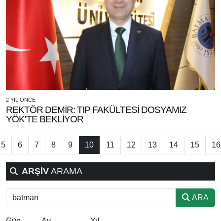
2 YIL ÖNCE
REKTÖR DEMİR: TIP FAKÜLTESİ DOSYAMIZ
YÖK'TE BEKLİYOR
5
6
7
8
9
10
11
12
13
14
15
16
ARŞİV
ARAMA
ARA
Gün
Ay
Yıl