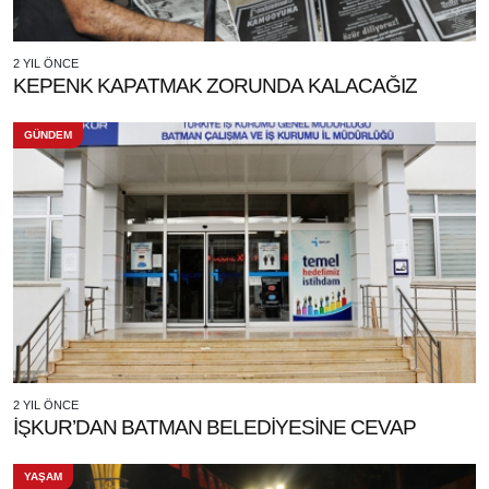
2 YIL ÖNCE
KEPENK KAPATMAK ZORUNDA KALACAĞIZ
GÜNDEM
2 YIL ÖNCE
İŞKUR’DAN BATMAN BELEDİYESİNE CEVAP
YAŞAM