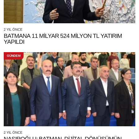
2 YIL ÖNCE
BATMANA 11 MİLYAR 524 MİLYON TL YATIRIM
YAPILDI
GÜNDEM
2 YIL ÖNCE
NASIROĞLU: BATMAN, DİJİTAL DÖNÜŞÜMÜN