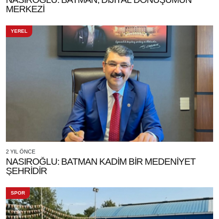
MERKEZİ
YEREL
2 YIL ÖNCE
NASIROĞLU: BATMAN KADİM BİR MEDENİYET
ŞEHRİDİR
SPOR