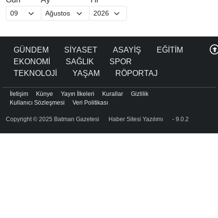
GÜNDEM
SİYASET
ASAYİŞ
EĞİTİM
EKONOMİ
SAĞLIK
SPOR
TEKNOLOJİ
YAŞAM
RÖPORTAJ
İletişim
Künye
Yayın İlkeleri
Kurallar
Gizlilik
Kullanıcı Sözleşmesi
Veri Politikası
Copyright © 2025 Batman Gazetesi
Haber Sitesi Yazılımı
- 9.0.2