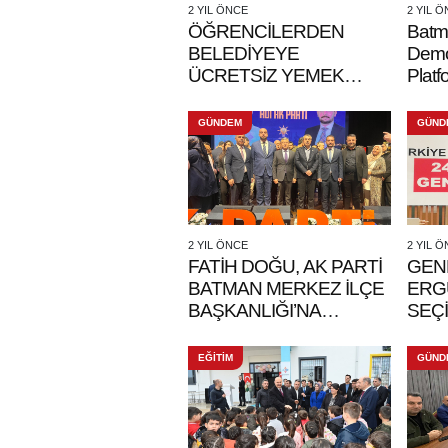
2 YIL ÖNCE
2 YIL 
ÖĞRENCİLERDEN
Batm
BELEDİYEYE
Demo
ÜCRETSİZ YEMEK
Platf
ÇAĞRISI
ve T
Tepki
GÜNDEM
GÜND
2 YIL ÖNCE
2 YIL 
FATİH DOĞU, AK PARTİ
GEN
BATMAN MERKEZ İLÇE
ERG
BAŞKANLIĞI’NA
SEÇİ
SEÇİLDİ
EĞİTİM
GÜND