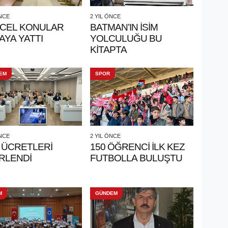
ÖNCE
2 YIL ÖNCE
CEL KONULAR
BATMAN’IN İSİM
AYA YATTI
YOLCULUĞU BU
KİTAPTA
EM
SPOR
ÖNCE
2 YIL ÖNCE
 ÜCRETLERİ
150 ÖĞRENCİ İLK KEZ
RLENDİ
FUTBOLLA BULUŞTU
M
GÜNDEM