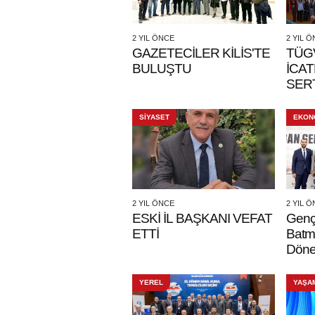
2 YIL ÖNCE
2 YIL 
GAZETECİLER KİLİS'TE
TÜG
BULUŞTU
İCA
SERT
SİYASET
EKON
2 YIL ÖNCE
2 YIL 
ESKİ İL BAŞKANI VEFAT
Gen
ETTİ
Batm
Döne
YEREL
YAŞA