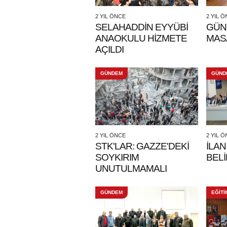
2 YIL ÖNCE
2 YIL 
SELAHADDİN EYYÜBİ
GÜN
ANAOKULU HİZMETE
MAS
AÇILDI
GÜNDEM
GÜND
2 YIL ÖNCE
2 YIL 
STK'LAR: GAZZE'DEKİ
İLAN
SOYKIRIM
BELİ
UNUTULMAMALI
GÜNDEM
EĞİTİ