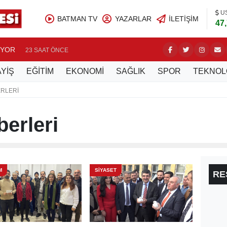
U
BATMAN TV
YAZARLAR
İLETIŞIM
47
UYOR
BATMAN’
23 SAAT ÖNCE
YİŞ
EĞİTİM
EKONOMİ
SAĞLIK
SPOR
TEKNOL
RLERI
erleri
M
SİYASET
RE