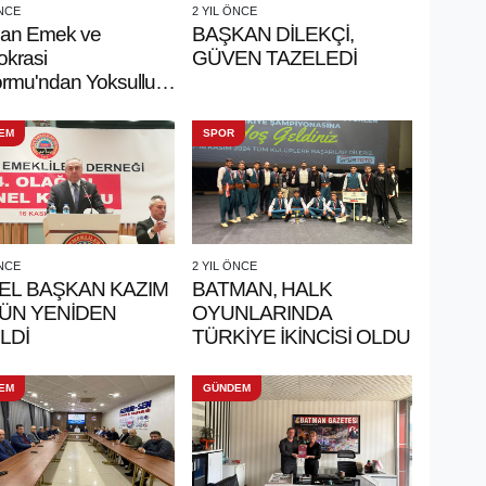
ÖNCE
2 YIL ÖNCE
an Emek ve
BAŞKAN DİLEKÇİ,
krasi
GÜVEN TAZELEDİ
ormu'ndan Yoksulluk
oplumsal Çöküntüye
EM
SPOR
ÖNCE
2 YIL ÖNCE
EL BAŞKAN KAZIM
BATMAN, HALK
ÜN YENİDEN
OYUNLARINDA
LDİ
TÜRKİYE İKİNCİSİ OLDU
EM
GÜNDEM