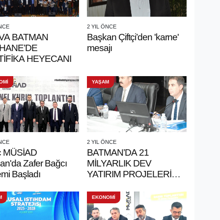
ÖNCE
2 YIL ÖNCE
VA BATMAN
Başkan Çiftçi’den 'karne'
THANE’DE
mesajı
İFİKA HEYECANI
OMİ
YAŞAM
ÖNCE
2 YIL ÖNCE
ç MÜSİAD
BATMAN’DA 21
an'da Zafer Bağcı
MİLYARLIK DEV
mi Başladı
YATIRIM PROJELERİ
DEĞERLENDİRİLDİ
M
EKONOMİ