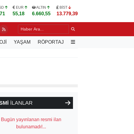
SD
EUR
ALTIN
BİST
,71
55,18
6.660,55
13.779,39
DA YILLARIN SORUNU DEĞİŞİYOR
23 SAAT ÖNCE
OJİ
YAŞAM
RÖPORTAJ
SMİ
İLANLAR
Bugün yayınlanan resmi ilan
bulunamadı!...