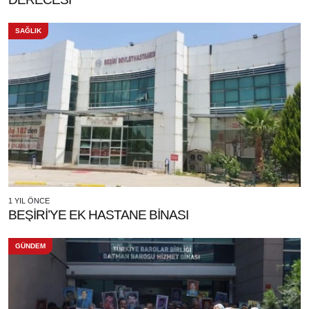
SAĞLIK
1 YIL ÖNCE
BEŞİRİ’YE EK HASTANE BİNASI
GÜNDEM