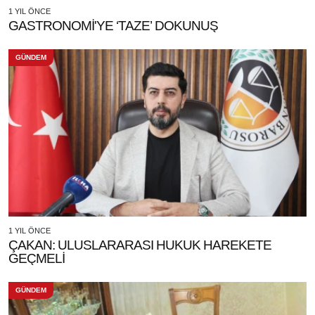
1 YIL ÖNCE
GASTRONOMİ'YE ‘TAZE’ DOKUNUŞ
GÜNDEM
1 YIL ÖNCE
ÇAKAN: ULUSLARARASI HUKUK HAREKETE
GEÇMELİ
GÜNDEM