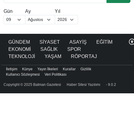
Gün
Ay
Yıl
GÜNDEM
SİYASET
ASAYİŞ
EĞİTİM
EKONOMİ
SAĞLIK
SPOR
TEKNOLOJİ
YAŞAM
RÖPORTAJ
İletişim
Künye
Yayın İlkeleri
Kurallar
Gizlilik
Kullanıcı Sözleşmesi
Veri Politikası
Copyright © 2025 Batman Gazetesi
Haber Sitesi Yazılımı
- 9.0.2