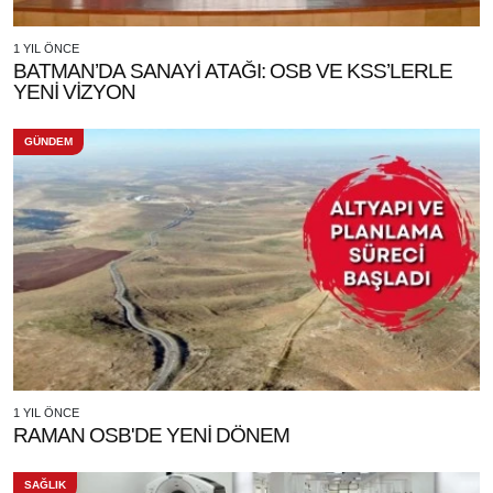
1 YIL ÖNCE
BATMAN’DA SANAYİ ATAĞI: OSB VE KSS’LERLE
YENİ VİZYON
GÜNDEM
1 YIL ÖNCE
RAMAN OSB'DE YENİ DÖNEM
SAĞLIK