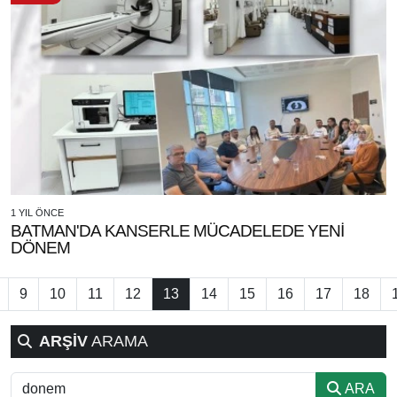
1 YIL ÖNCE
BATMAN'DA KANSERLE MÜCADELEDE YENİ
DÖNEM
9
10
11
12
13
14
15
16
17
18
ARŞİV
ARAMA
ARA