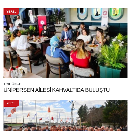
YEREL
1 YIL ÖNCE
ÜNİPERSEN AİLESİ KAHVALTIDA BULUŞTU
YEREL