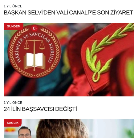
1 YIL ÖNCE
BAŞKAN SELVİ'DEN VALİ CANALP'E SON ZİYARET
GÜNDEM
1 YIL ÖNCE
24 İLİN BAŞSAVCISI DEĞİŞTİ
SAĞLIK