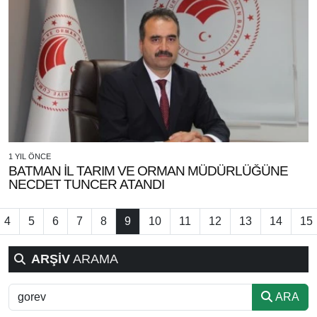
1 YIL ÖNCE
BATMAN İL TARIM VE ORMAN MÜDÜRLÜĞÜNE
NECDET TUNCER ATANDI
4
5
6
7
8
9
10
11
12
13
14
15
ARŞİV
ARAMA
ARA