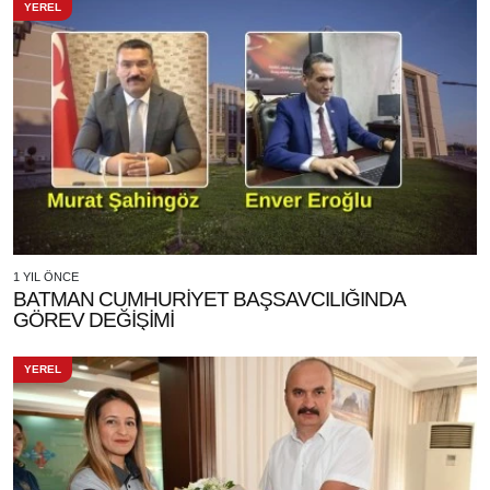
YEREL
1 YIL ÖNCE
BATMAN CUMHURİYET BAŞSAVCILIĞINDA
GÖREV DEĞİŞİMİ
YEREL