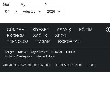
Gün
Ay
Yıl
GÜNDEM
SİYASET
ASAYİŞ
EĞİTİM
EKONOMİ
SAĞLIK
SPOR
TEKNOLOJİ
YAŞAM
RÖPORTAJ
İletişim
Künye
Yayın İlkeleri
Kurallar
Gizlilik
Kullanıcı Sözleşmesi
Veri Politikası
Copyright © 2025 Batman Gazetesi
Haber Sitesi Yazılımı
- 9.0.2