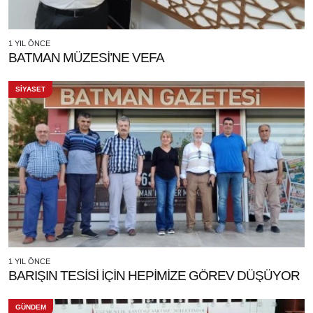
1 YIL ÖNCE
BATMAN MÜZESİ’NE VEFA
SİYASET
1 YIL ÖNCE
BARIŞIN TESİSİ İÇİN HEPİMİZE GÖREV DÜŞÜYOR
GÜNDEM