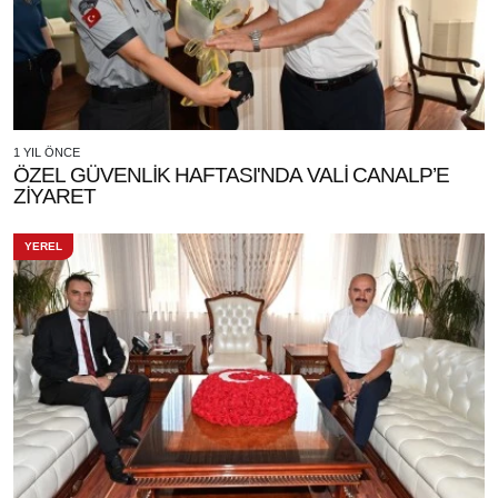
1 YIL ÖNCE
ÖZEL GÜVENLİK HAFTASI'NDA VALİ CANALP’E
ZİYARET
YEREL