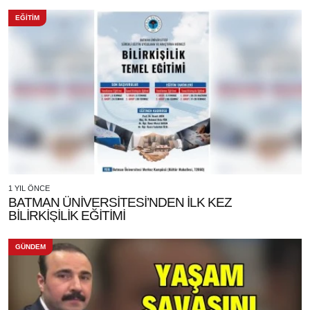
EĞİTİM
1 YIL ÖNCE
BATMAN ÜNİVERSİTESİ’NDEN İLK KEZ
BİLİRKİŞİLİK EĞİTİMİ
GÜNDEM