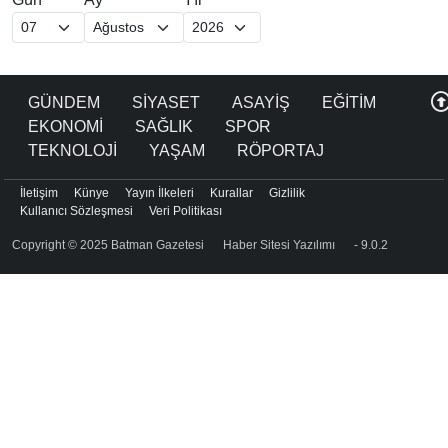
GÜNDEM
SİYASET
ASAYİŞ
EĞİTİM
EKONOMİ
SAĞLIK
SPOR
TEKNOLOJİ
YAŞAM
RÖPORTAJ
İletişim
Künye
Yayın İlkeleri
Kurallar
Gizlilik
Kullanıcı Sözleşmesi
Veri Politikası
Copyright © 2025 Batman Gazetesi
Haber Sitesi Yazılımı
- 9.0.2