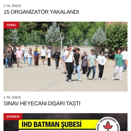
1 YIL ÖNCE
15 ORGANİZATÖR YAKALANDI
YEREL
1 YIL ÖNCE
SINAV HEYECANI DIŞARI TAŞTI
GÜNDEM