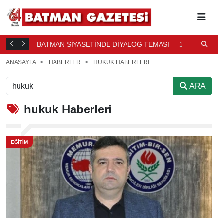
BATMAN SİYASETİNDE DİYALOG TEMASI
2
DK. ÖNCE
17 SAAT
ÖNCE
ANASAYFA
HABERLER
HUKUK HABERLERI
ARA
hukuk
Haberleri
EĞİTİM