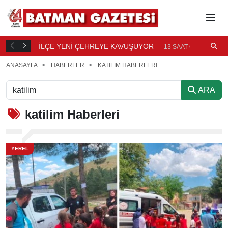
AVUŞUYOR
BATMAN’DA YILLARIN SORUNU DEĞİ
13 SAAT ÖNCE
ÖNCE
ANASAYFA
HABERLER
KATILIM HABERLERI
ARA
katilim
Haberleri
YEREL