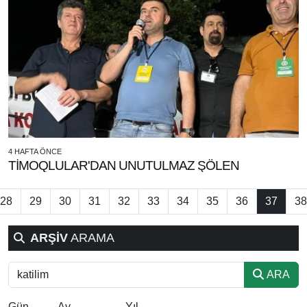
4 HAFTA ÖNCE
TİMOQLULAR'DAN UNUTULMAZ ŞÖLEN
28
29
30
31
32
33
34
35
36
37
38
ARŞİV
ARAMA
ARA
Gün
Ay
Yıl