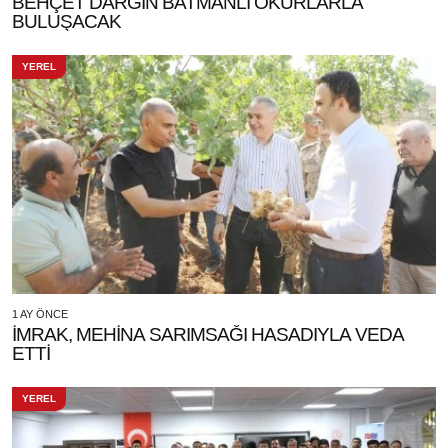
BEHÇET DARĞIN BATMANLI OKURLARLA
BULUŞACAK
YEREL
1 AY ÖNCE
İMRAK, MEHİNA SARIMSAĞI HASADIYLA VEDA
ETTİ
YEREL