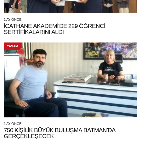
1 AY ÖNCE
İCATHANE AKADEMİ'DE 229 ÖĞRENCİ
SERTİFİKALARINI ALDI
YAŞAM
1 AY ÖNCE
750 KİŞİLİK BÜYÜK BULUŞMA BATMAN’DA
GERÇEKLEŞECEK