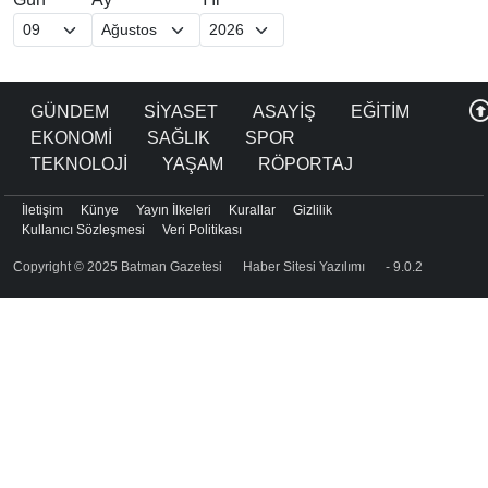
GÜNDEM
SİYASET
ASAYİŞ
EĞİTİM
EKONOMİ
SAĞLIK
SPOR
TEKNOLOJİ
YAŞAM
RÖPORTAJ
İletişim
Künye
Yayın İlkeleri
Kurallar
Gizlilik
Kullanıcı Sözleşmesi
Veri Politikası
Copyright © 2025 Batman Gazetesi
Haber Sitesi Yazılımı
- 9.0.2