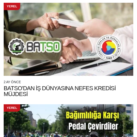
YEREL
2 AY ÖNCE
BATSO'DAN İŞ DÜNYASINA NEFES KREDİSİ
MÜJDESİ
YEREL