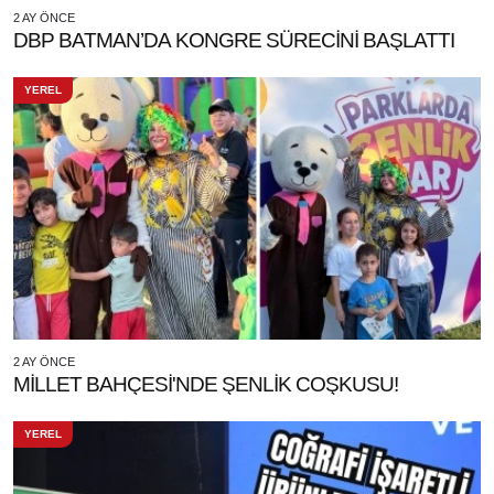
2 AY ÖNCE
DBP BATMAN’DA KONGRE SÜRECİNİ BAŞLATTI
YEREL
2 AY ÖNCE
MİLLET BAHÇESİ'NDE ŞENLİK COŞKUSU!
YEREL