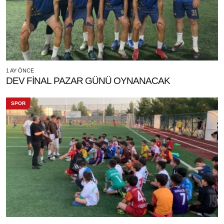
1 AY ÖNCE
DEV FİNAL PAZAR GÜNÜ OYNANACAK
SPOR