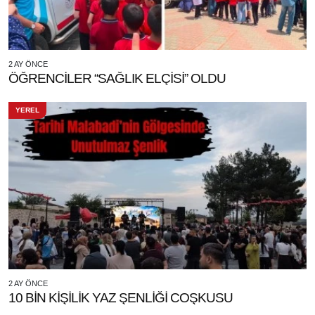
2 AY ÖNCE
ÖĞRENCİLER “SAĞLIK ELÇİSİ” OLDU
YEREL
2 AY ÖNCE
10 BİN KİŞİLİK YAZ ŞENLİĞİ COŞKUSU