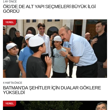
1 AY ÖNCE
ÖİG’DE DE ALT YAPI SEÇMELERİ BÜYÜK İLGİ
GÖRDÜ
YEREL
4 HAFTA ÖNCE
BATMAN'DA ŞEHİTLER İÇİN DUALAR GÖKLERE
YÜKSELDİ
YEREL