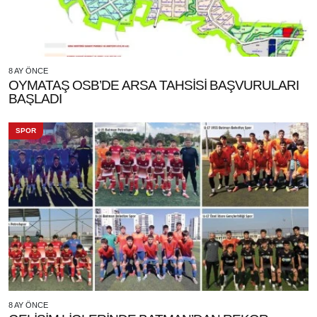
8 AY ÖNCE
OYMATAŞ OSB’DE ARSA TAHSİSİ BAŞVURULARI
BAŞLADI
SPOR
8 AY ÖNCE