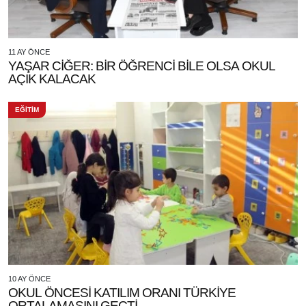
11 AY ÖNCE
YAŞAR CİĞER: BİR ÖĞRENCİ BİLE OLSA OKUL
AÇIK KALACAK
EĞİTİM
10 AY ÖNCE
OKUL ÖNCESİ KATILIM ORANI TÜRKİYE
ORTALAMASINI GEÇTİ