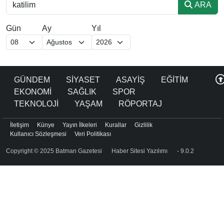
ARA
Gün
Ay
Yıl
GÜNDEM
SİYASET
ASAYİŞ
EĞİTİM
EKONOMİ
SAĞLIK
SPOR
TEKNOLOJİ
YAŞAM
RÖPORTAJ
İletişim
Künye
Yayın İlkeleri
Kurallar
Gizlilik
Kullanıcı Sözleşmesi
Veri Politikası
Copyright © 2025 Batman Gazetesi
Haber Sitesi Yazılımı
- 9.0.2