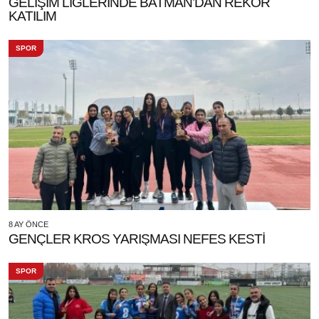
GELİŞİM LİGLERİNDE BATMAN’DAN REKOR
KATILIM
SPOR
8 AY ÖNCE
GENÇLER KROS YARIŞMASI NEFES KESTİ
SPOR