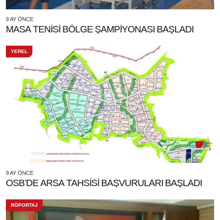
9 AY ÖNCE
MASA TENİSİ BÖLGE ŞAMPİYONASI BAŞLADI
YEREL
9 AY ÖNCE
OSB’DE ARSA TAHSİSİ BAŞVURULARI BAŞLADI
RÖPORTAJ