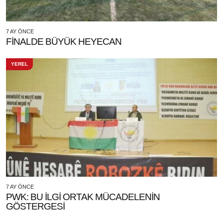
7 AY ÖNCE
FİNALDE BÜYÜK HEYECAN
YEREL
7 AY ÖNCE
PWK: BU İLGİ ORTAK MÜCADELENİN
GÖSTERGESİ