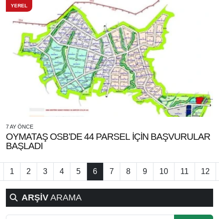
YEREL
7 AY ÖNCE
OYMATAŞ OSB’DE 44 PARSEL İÇİN BAŞVURULAR
BAŞLADI
1
2
3
4
5
6
7
8
9
10
11
12
ARŞİV
ARAMA