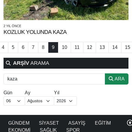
2 YIL ÖNCE
KOZLUK YOLUNDA KAZA
4
5
6
7
8
9
10
11
12
13
14
15
ARŞİV
ARAMA
ARA
Gün
Ay
Yıl
GÜNDEM
SİYASET
ASAYİŞ
EĞİTİM
EKONOMİ
SAĞLIK
SPOR