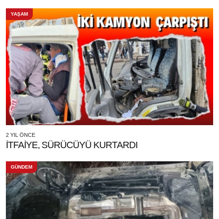
YAŞAM
2 YIL ÖNCE
İTFAİYE, SÜRÜCÜYÜ KURTARDI
GÜNDEM