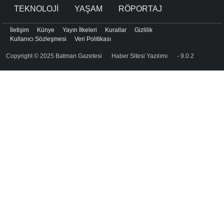
TEKNOLOJİ
YAŞAM
RÖPORTAJ
İletişim
Künye
Yayın İlkeleri
Kurallar
Gizlilik
Kullanıcı Sözleşmesi
Veri Politikası
Copyright © 2025 Batman Gazetesi
Haber Sitesi Yazılımı
- 9.0.2