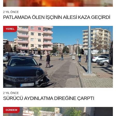
2 YIL ÖNCE
PATLAMADA ÖLEN İŞÇİNİN AİLESİ KAZA GEÇİRDİ
YEREL
2 YIL ÖNCE
SÜRÜCÜ AYDINLATMA DİREĞİNE ÇARPTI
GÜNDEM