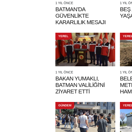
1 YIL ÖNCE
1 YIL 
BATMAN’DA
BEŞ 
GÜVENLİKTE
YAŞA
KARARLILIK MESAJI
YEREL
YERE
1 YIL ÖNCE
1 YIL 
BAKAN YUMAKLI,
BEL
BATMAN VALİLİĞİ'Nİ
METR
ZİYARET ETTİ
HAM
GÜNDEM
YERE