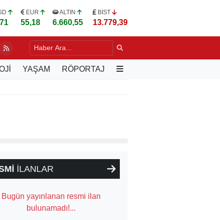
SD
EUR
ALTIN
BİST
,71
55,18
6.660,55
13.779,39
LERE UYGULAMALI "YEŞİL BUDAMA" EĞİTİMİ
17 SAAT ÖNCE
OJİ
YAŞAM
RÖPORTAJ
SMİ
İLANLAR
Bugün yayınlanan resmi ilan
bulunamadı!...