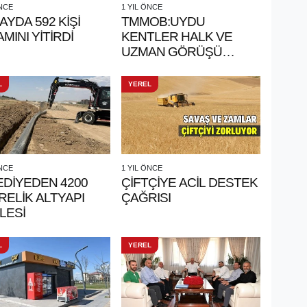
ÖNCE
1 YIL ÖNCE
AYDA 592 KİŞİ
TMMOB:UYDU
MINI YİTİRDİ
KENTLER HALK VE
UZMAN GÖRÜŞÜ
OLMADAN
PLANLANIYOR
L
YEREL
ÖNCE
1 YIL ÖNCE
EDİYEDEN 4200
ÇİFTÇİYE ACİL DESTEK
ELİK ALTYAPI
ÇAĞRISI
LESİ
L
YEREL