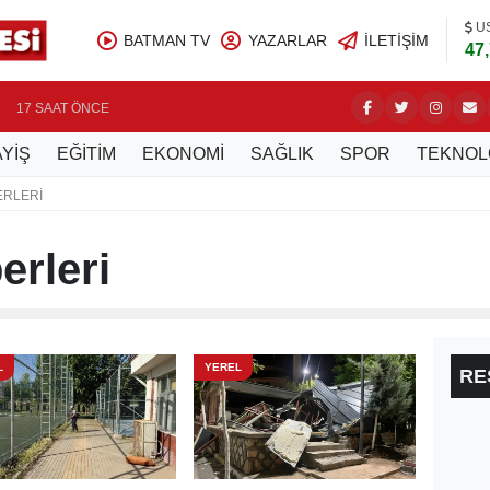
U
BATMAN TV
YAZARLAR
İLETIŞIM
47
ÜRETİCİ
17 SAAT ÖNCE
YİŞ
EĞİTİM
EKONOMİ
SAĞLIK
SPOR
TEKNOL
ERLERI
rleri
L
YEREL
RE