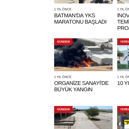
1 YIL ÖNCE
1 YIL 
BATMAN'DA YKS
İNOV
MARATONU BAŞLADI
TEM
PRO
SÜR
GÜNDEM
YERE
1 YIL ÖNCE
1 YIL 
ORGANİZE SANAYİ'DE
10 Y
BÜYÜK YANGIN
GÜNDEM
YERE