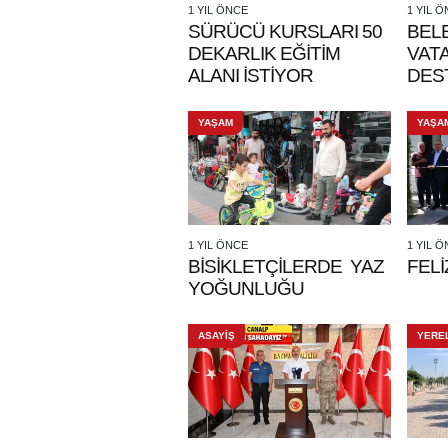
1 YIL ÖNCE
1 YIL 
SÜRÜCÜ KURSLARI 50
BELE
DEKARLIK EĞİTİM
VAT
ALANI İSTİYOR
DES
YAŞAM
YAŞA
1 YIL ÖNCE
1 YIL 
BİSİKLETÇİLERDE YAZ
FELİZ
YOĞUNLUĞU
ASAYİŞ
YERE