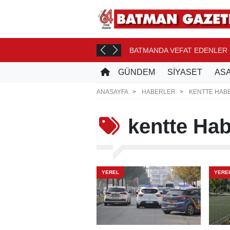
ONASI YOLCUSU
BATMANDA VEFAT EDENLER
16 SAAT ÖNCE
GÜNDEM
SİYASET
ASA
ANASAYFA
HABERLER
KENTTE HAB
kentte
Habe
YEREL
YERE