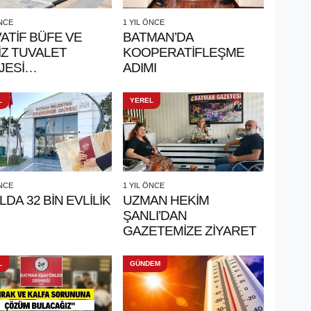
ÖNCE
1 YIL ÖNCE
ATİF BÜFE VE
BATMAN’DA
İZ TUVALET
KOOPERATİFLEŞME
JESİ
ADIMI
DÜRÜLÜYOR
L
YEREL
ÖNCE
1 YIL ÖNCE
ILDA 32 BİN EVLİLİK
UZMAN HEKİM
ŞANLI’DAN
GAZETEMİZE ZİYARET
L
GÜNDEM