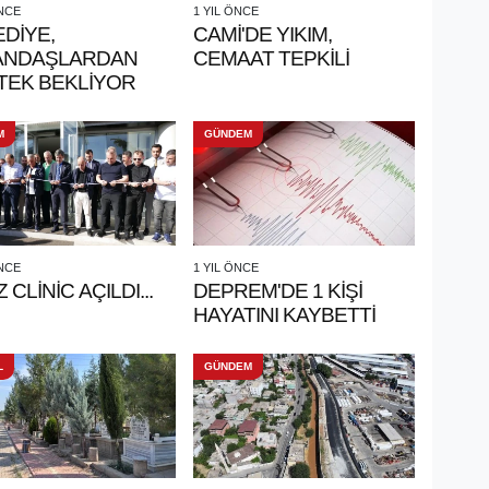
ÖNCE
1 YIL ÖNCE
DİYE,
CAMİ'DE YIKIM,
ANDAŞLARDAN
CEMAAT TEPKİLİ
TEK BEKLİYOR
M
GÜNDEM
ÖNCE
1 YIL ÖNCE
 CLİNİC AÇILDI...
DEPREM'DE 1 KİŞİ
HAYATINI KAYBETTİ
L
GÜNDEM