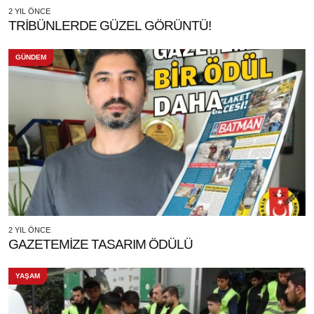
2 YIL ÖNCE
TRİBÜNLERDE GÜZEL GÖRÜNTÜ!
GÜNDEM
2 YIL ÖNCE
GAZETEMİZE TASARIM ÖDÜLÜ
YAŞAM