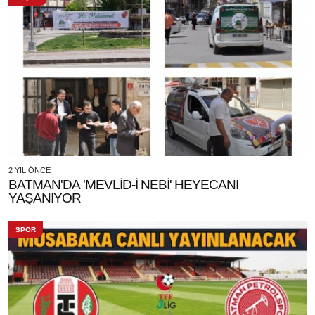
2 YIL ÖNCE
BATMAN'DA 'MEVLİD-İ NEBİ' HEYECANI
YAŞANIYOR
SPOR