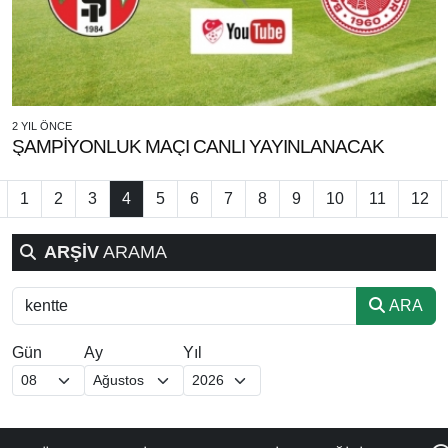
2 YIL ÖNCE
ŞAMPİYONLUK MAÇI CANLI YAYINLANACAK
1
2
3
4
5
6
7
8
9
10
11
12
ARŞİV
ARAMA
ARA
Gün
Ay
Yıl