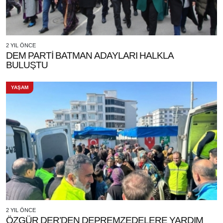
2 YIL ÖNCE
DEM PARTİ BATMAN ADAYLARI HALKLA
BULUŞTU
YAŞAM
2 YIL ÖNCE
ÖZGÜR DER’DEN DEPREMZEDELERE YARDIM