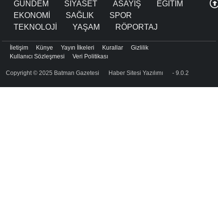
GÜNDEM
SİYASET
ASAYİŞ
EĞİTİM
EKONOMİ
SAĞLIK
SPOR
TEKNOLOJİ
YAŞAM
RÖPORTAJ
İletişim
Künye
Yayın İlkeleri
Kurallar
Gizlilik
Kullanıcı Sözleşmesi
Veri Politikası
Copyright © 2025 Batman Gazetesi
Haber Sitesi Yazılımı
- 9.0.2