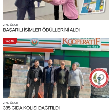
2 YIL ÖNCE
BAŞARILI İSİMLER ÖDÜLLERİNİ ALDI
YAŞAM
2 YIL ÖNCE
385 GIDA KOLİSİ DAĞITILDI