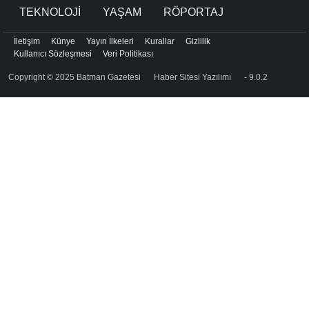
TEKNOLOJİ
YAŞAM
RÖPORTAJ
İletişim
Künye
Yayın İlkeleri
Kurallar
Gizlilik
Kullanıcı Sözleşmesi
Veri Politikası
Copyright © 2025 Batman Gazetesi
Haber Sitesi Yazılımı
- 9.0.2