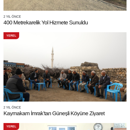
2 YIL ÖNCE
400 Metrekarelik Yol Hizmete Sunuldu
YEREL
2 YIL ÖNCE
Kaymakam İmrak’tan Güneşli Köyüne Ziyaret
YEREL