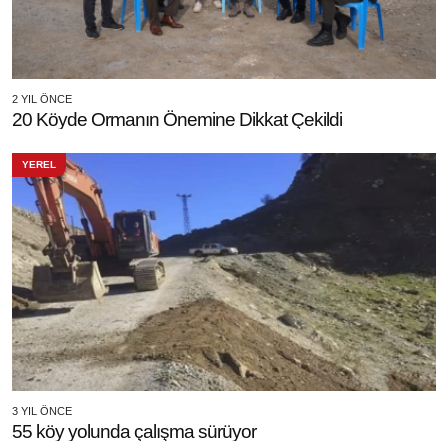
2 YIL ÖNCE
20 Köyde Ormanın Önemine Dikkat Çekildi
YEREL
3 YIL ÖNCE
55 köy yolunda çalışma sürüyor