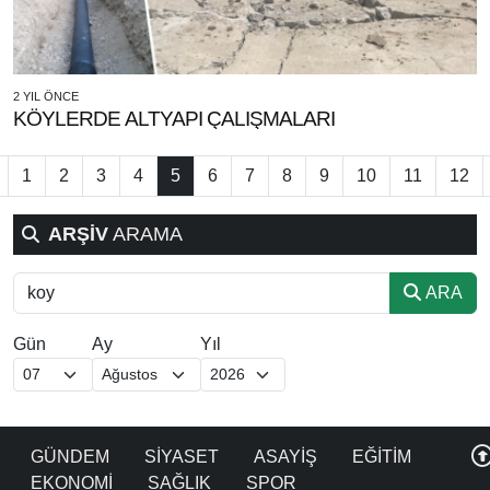
2 YIL ÖNCE
KÖYLERDE ALTYAPI ÇALIŞMALARI
1
2
3
4
5
6
7
8
9
10
11
12
ARŞİV
ARAMA
ARA
Gün
Ay
Yıl
GÜNDEM
SİYASET
ASAYİŞ
EĞİTİM
EKONOMİ
SAĞLIK
SPOR