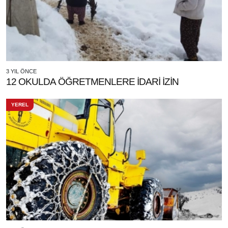
3 YIL ÖNCE
12 OKULDA ÖĞRETMENLERE İDARİ İZİN
YEREL