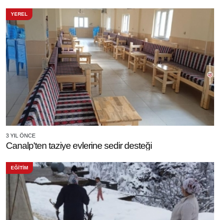
YEREL
3 YIL ÖNCE
Canalp'ten taziye evlerine sedir desteği
EĞİTİM