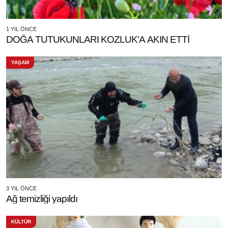
1 YIL ÖNCE
DOĞA TUTUKUNLARI KOZLUK'A AKIN ETTİ
YAŞAM
3 YIL ÖNCE
Ağ temizliği yapıldı
KÜLTÜR