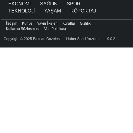
EKONOMİ
SAĞLIK
SPOR
TEKNOLOJİ
YAŞAM
RÖPORTAJ
İletişim
Künye
Yayın İlkeleri
Kurallar
Gizlilik
Kullanıcı Sözleşmesi
Veri Politikası
Copyright © 2025 Batman Gazetesi
Haber Sitesi Yazılımı
- 9.0.2