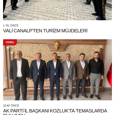
1 YIL ÖNCE
VALİ CANALP'TEN TURİZM MÜJDELERİ
YEREL
10 AY ÖNCE
AK PARTİ İL BAŞKANI KOZLUK’TA TEMASLARDA