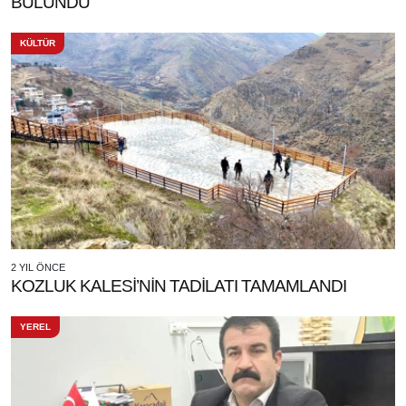
BULUNDU
KÜLTÜR
2 YIL ÖNCE
KOZLUK KALESİ’NİN TADİLATI TAMAMLANDI
YEREL