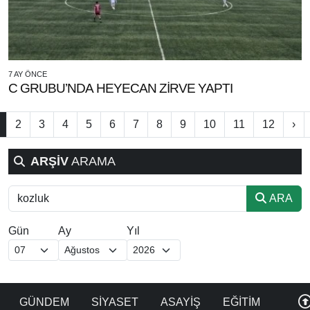
7 AY ÖNCE
C GRUBU’NDA HEYECAN ZİRVE YAPTI
2
3
4
5
6
7
8
9
10
11
12
›
ARŞİV
ARAMA
ARA
Gün
Ay
Yıl
GÜNDEM
SİYASET
ASAYİŞ
EĞİTİM