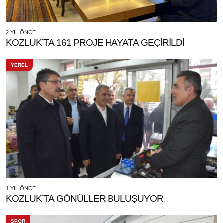
2 YIL ÖNCE
KOZLUK’TA 161 PROJE HAYATA GEÇİRİLDİ
YEREL
1 YIL ÖNCE
KOZLUK’TA GÖNÜLLER BULUŞUYOR
SPOR