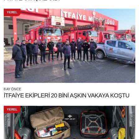
YEREL
8 AY ÖNCE
İTFAİYE EKİPLERİ 20 BİNİ AŞKIN VAKAYA KOŞTU
YEREL