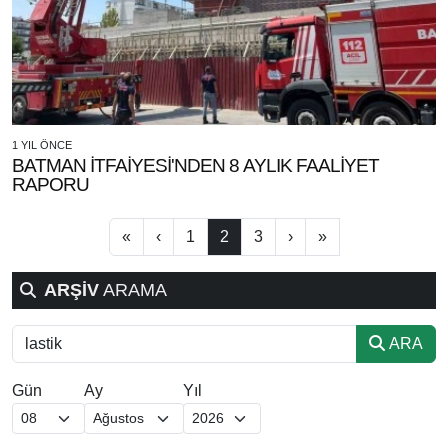
1 YIL ÖNCE
BATMAN İTFAİYESİ'NDEN 8 AYLIK FAALİYET
RAPORU
«
‹
1
2
3
›
»
ARŞİV
ARAMA
ARA
Gün
Ay
Yıl