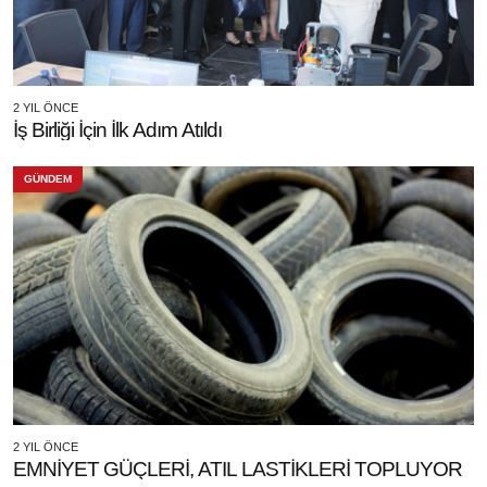
2 YIL ÖNCE
İş Birliği İçin İlk Adım Atıldı
GÜNDEM
2 YIL ÖNCE
EMNİYET GÜÇLERİ, ATIL LASTİKLERİ TOPLUYOR