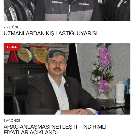
2 YIL ÖNCE
UZMANLARDAN KIŞ LASTİĞİ UYARISI
YEREL
8 AY ÖNCE
ARAÇ ANLAŞMASI NETLEŞTİ – İNDİRİMLİ
FİYATLAR AÇIKLANDI