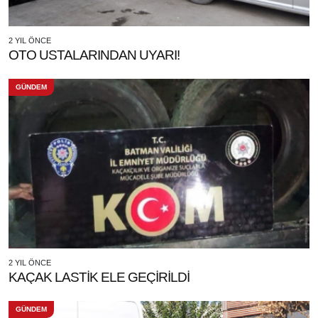
2 YIL ÖNCE
OTO USTALARINDAN UYARI!
GÜNDEM
2 YIL ÖNCE
KAÇAK LASTİK ELE GEÇİRİLDİ
GÜNDEM