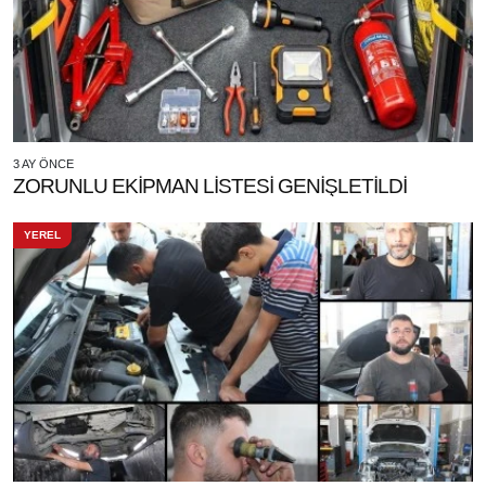
3 AY ÖNCE
ZORUNLU EKİPMAN LİSTESİ GENİŞLETİLDİ
YEREL