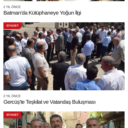
2 YIL ÖNCE
Batman’da Kütüphaneye Yoğun İlgi
SİYASET
2 YIL ÖNCE
Gercüş’te Teşkilat ve Vatandaş Buluşması
SİYASET