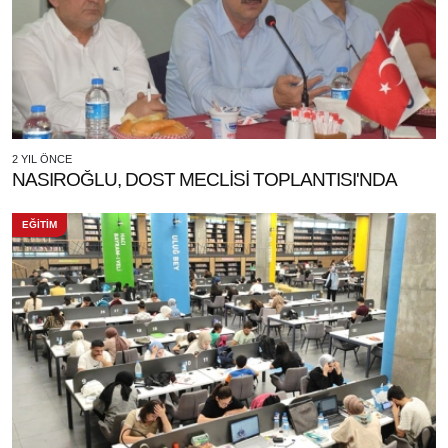
2 YIL ÖNCE
NASIROĞLU, DOST MECLİSİ TOPLANTISI'NDA
EĞİTİM