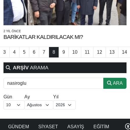
2 YIL ÖNCE
BARİKATLAR KALDIRILACAK MI?
3
4
5
6
7
8
9
10
11
12
13
14
ARŞİV
ARAMA
ARA
Gün
Ay
Yıl
GÜNDEM
SİYASET
ASAYİŞ
EĞİTİM