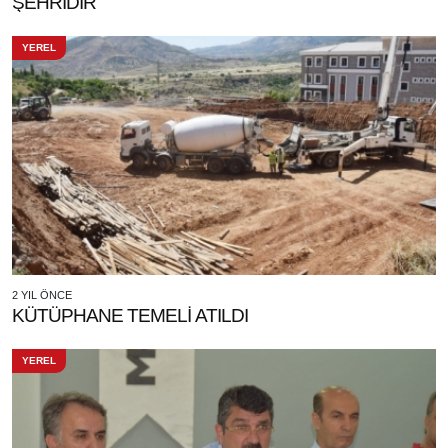
ŞEHRİDİR
YEREL
2 YIL ÖNCE
KÜTÜPHANE TEMELİ ATILDI
YEREL