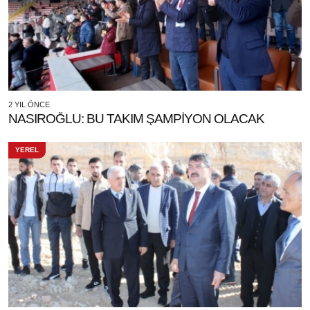
2 YIL ÖNCE
NASIROĞLU: BU TAKIM ŞAMPİYON OLACAK
YEREL