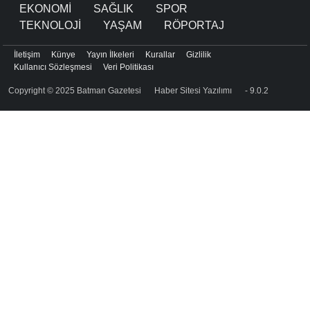
EKONOMİ
SAĞLIK
SPOR
TEKNOLOJİ
YAŞAM
RÖPORTAJ
İletişim
Künye
Yayın İlkeleri
Kurallar
Gizlilik
Kullanıcı Sözleşmesi
Veri Politikası
Copyright © 2025 Batman Gazetesi
Haber Sitesi Yazılımı
- 9.0.2