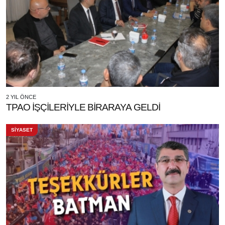
2 YIL ÖNCE
TPAO İŞÇİLERİYLE BİRARAYA GELDİ
SİYASET