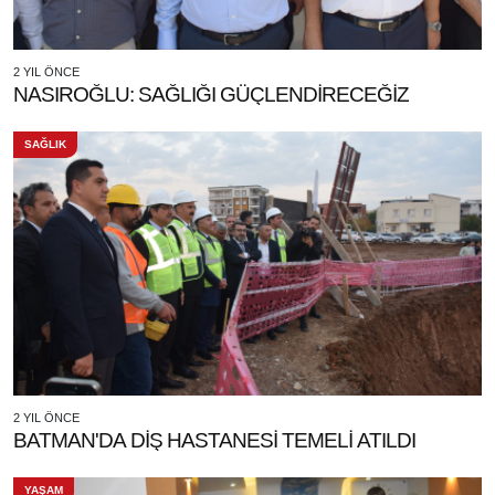
2 YIL ÖNCE
NASIROĞLU: SAĞLIĞI GÜÇLENDİRECEĞİZ
SAĞLIK
2 YIL ÖNCE
BATMAN'DA DİŞ HASTANESİ TEMELİ ATILDI
YAŞAM