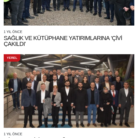
1 YIL ÖNCE
SAĞLIK VE KÜTÜPHANE YATIRIMLARINA ‘ÇİVİ
ÇAKILDI’
YEREL
1 YIL ÖNCE