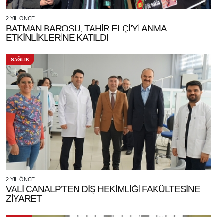
2 YIL ÖNCE
BATMAN BAROSU, TAHİR ELÇİ’Yİ ANMA
ETKİNLİKLERİNE KATILDI
SAĞLIK
2 YIL ÖNCE
VALİ CANALP’TEN DİŞ HEKİMLİĞİ FAKÜLTESİNE
ZİYARET