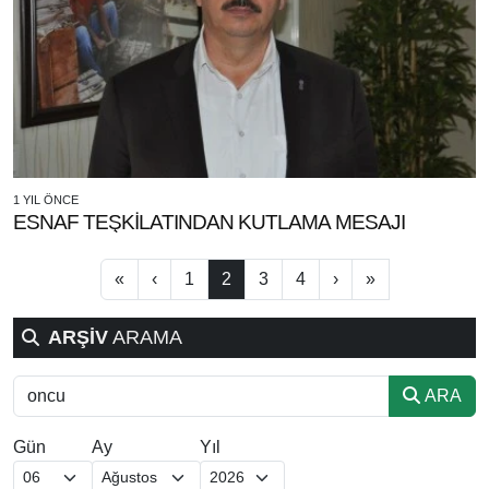
1 YIL ÖNCE
ESNAF TEŞKİLATINDAN KUTLAMA MESAJI
«
‹
1
2
3
4
›
»
ARŞİV
ARAMA
ARA
Gün
Ay
Yıl