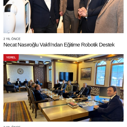
2 YIL ÖNCE
Necat Nasıroğlu Vakfı’ndan Eğitime Robotik Destek
YEREL