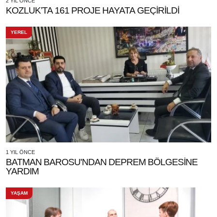
2 YIL ÖNCE
KOZLUK’TA 161 PROJE HAYATA GEÇİRİLDİ
YEREL
1 YIL ÖNCE
BATMAN BAROSU'NDAN DEPREM BÖLGESİNE
YARDIM
YAŞAM