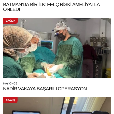
BATMAN’DA BİR İLK: FELÇ RİSKİ AMELİYATLA
ÖNLEDİ
SAĞLIK
6 AY ÖNCE
NADİR VAKAYA BAŞARILI OPERASYON
ASAYİŞ