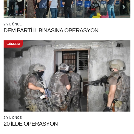
2 YIL ÖNCE
DEM PARTİ İL BİNASINA OPERASYON
GÜNDEM
2 YIL ÖNCE
20 İLDE OPERASYON