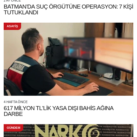
2 AY ÖNCE
BATMAN’DA SUÇ ÖRGÜTÜNE OPERASYON: 7 KİŞİ
TUTUKLANDI
ASAYİŞ
4 HAFTA ÖNCE
617 MİLYON TL'LİK YASA DIŞI BAHİS AĞINA
DARBE
GÜNDEM