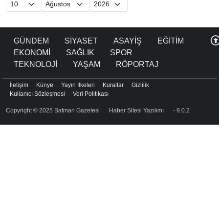
GÜNDEM
SİYASET
ASAYİŞ
EĞİTİM
EKONOMİ
SAĞLIK
SPOR
TEKNOLOJİ
YAŞAM
RÖPORTAJ
İletişim
Künye
Yayın İlkeleri
Kurallar
Gizlilik
Kullanıcı Sözleşmesi
Veri Politikası
Copyright © 2025 Batman Gazetesi
Haber Sitesi Yazılımı
- 9.0.2