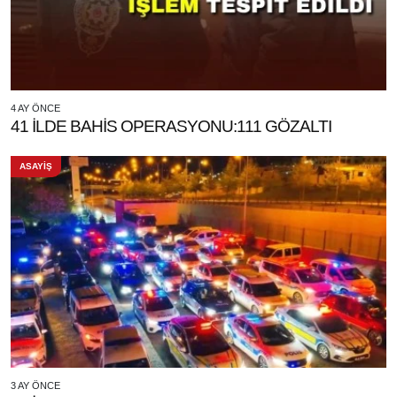
4 AY ÖNCE
41 İLDE BAHİS OPERASYONU:111 GÖZALTI
ASAYİŞ
3 AY ÖNCE