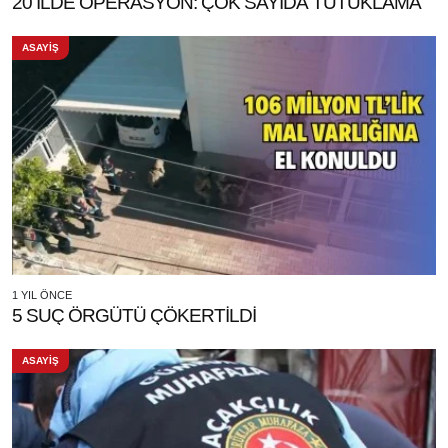
20 İLDE OPERASYON: ÇOK SAYIDA TUTUKLAMA
ASAYİŞ
1 YIL ÖNCE
5 SUÇ ÖRGÜTÜ ÇÖKERTİLDİ
ASAYİŞ