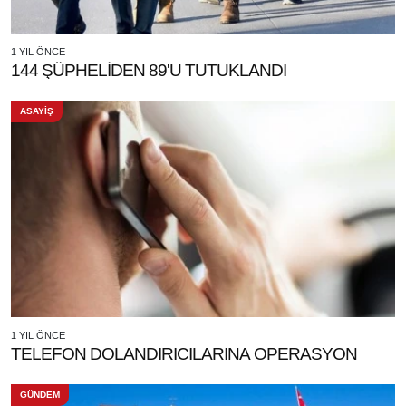
1 YIL ÖNCE
144 ŞÜPHELİDEN 89'U TUTUKLANDI
ASAYİŞ
1 YIL ÖNCE
TELEFON DOLANDIRICILARINA OPERASYON
GÜNDEM