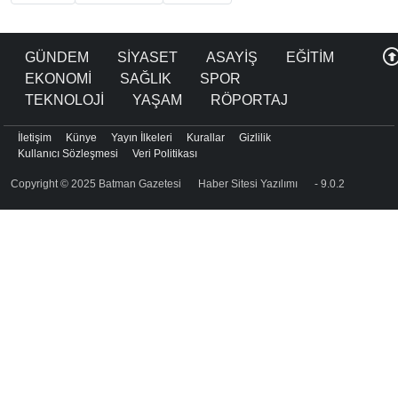
GÜNDEM
SİYASET
ASAYİŞ
EĞİTİM
EKONOMİ
SAĞLIK
SPOR
TEKNOLOJİ
YAŞAM
RÖPORTAJ
İletişim
Künye
Yayın İlkeleri
Kurallar
Gizlilik
Kullanıcı Sözleşmesi
Veri Politikası
Copyright © 2025 Batman Gazetesi
Haber Sitesi Yazılımı
- 9.0.2