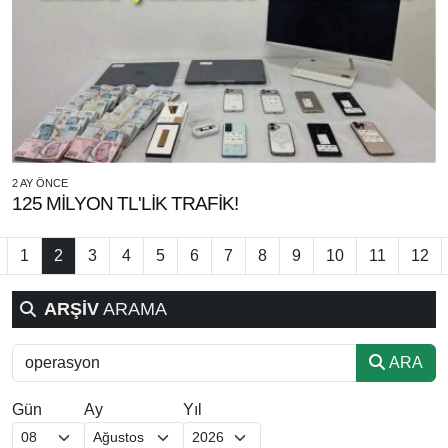
2 AY ÖNCE
125 MİLYON TL'LİK TRAFİK!
1
2
3
4
5
6
7
8
9
10
11
12
ARŞİV
ARAMA
ARA
Gün
Ay
Yıl