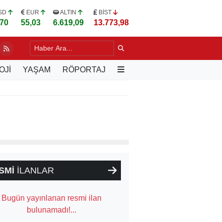
SD
EUR
ALTIN
BİST
,70
55,03
6.619,09
13.773,98
SİYASETİNDE DİYALOG TEMASI
21 SAAT ÖNCE
OJİ
YAŞAM
RÖPORTAJ
SMİ
İLANLAR
Bugün yayınlanan resmi ilan
bulunamadı!...