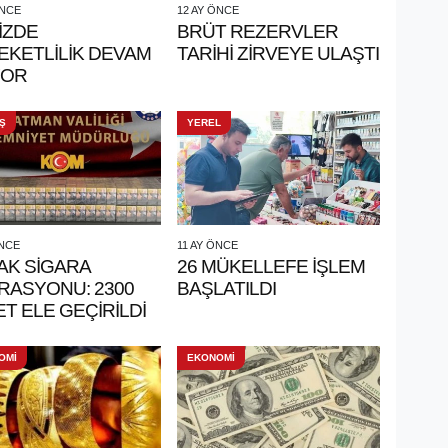
ÖNCE
12 AY ÖNCE
İZDE
BRÜT REZERVLER
EKETLİLİK DEVAM
TARİHİ ZİRVEYE ULAŞTI
YOR
Ş
YEREL
ÖNCE
11 AY ÖNCE
AK SİGARA
26 MÜKELLEFE İŞLEM
RASYONU: 2300
BAŞLATILDI
T ELE GEÇİRİLDİ
OMİ
EKONOMİ