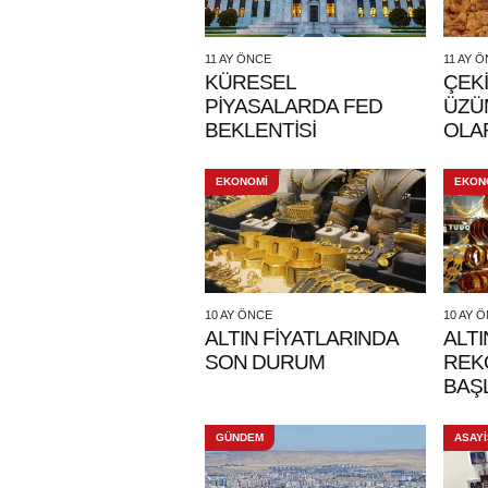
11 AY ÖNCE
11 AY 
KÜRESEL
ÇEK
PİYASALARDA FED
ÜZÜM FİYATI 12
BEKLENTİSİ
OLA
EKONOMİ
EKON
10 AY ÖNCE
10 AY 
ALTIN FİYATLARINDA
ALTI
SON DURUM
REK
BAŞ
GÜNDEM
ASAYİ