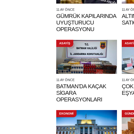
11 AY ÖNCE
11 AY 
GÜMRÜK KAPILARINDA
ALTI
UYUŞTURUCU
SATI
OPERASYONU
ASAYİŞ
ASAYİ
11 AY ÖNCE
11 AY 
BATMAN’DA KAÇAK
ÇOK
SİGARA
EŞYA
OPERASYONLARI
EKONOMİ
GÜND