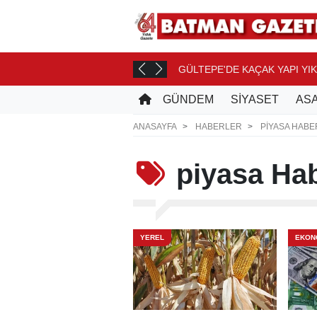
GÜLTEPE'DE KAÇAK YAPI YIK
CE
GÜNDEM
SİYASET
ASA
ANASAYFA
HABERLER
PIYASA HABE
piyasa
Hab
YEREL
EKON