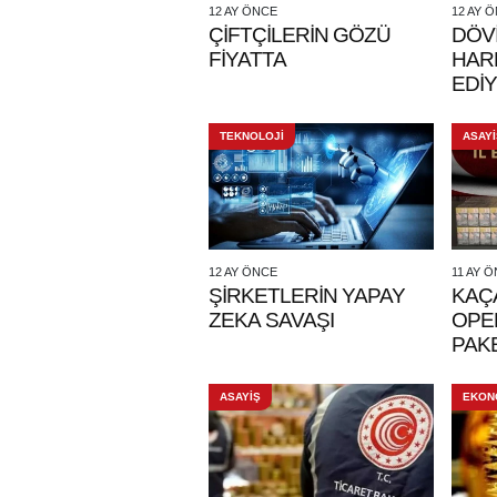
12 AY ÖNCE
12 AY 
ÇİFTÇİLERİN GÖZÜ
DÖV
FİYATTA
HAR
EDİ
TEKNOLOJİ
ASAYİ
12 AY ÖNCE
11 AY 
ŞİRKETLERİN YAPAY
KAÇ
ZEKA SAVAŞI
OPE
PAKE
ASAYİŞ
EKON