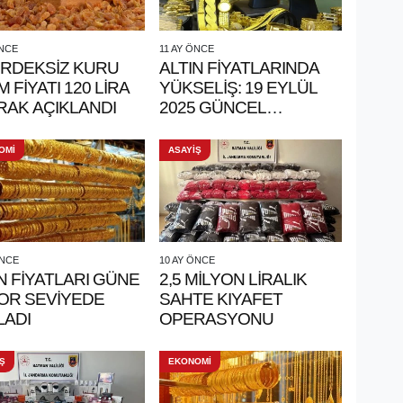
ÖNCE
11 AY ÖNCE
İRDEKSİZ KURU
ALTIN FİYATLARINDA
0 LİRA
YÜKSELİŞ: 19 EYLÜL
RAK AÇIKLANDI
2025 GÜNCEL
RAKAMLAR
OMİ
ASAYİŞ
ÖNCE
10 AY ÖNCE
N FİYATLARI GÜNE
2,5 MİLYON LİRALIK
OR SEVİYEDE
SAHTE KIYAFET
LADI
OPERASYONU
Ş
EKONOMİ