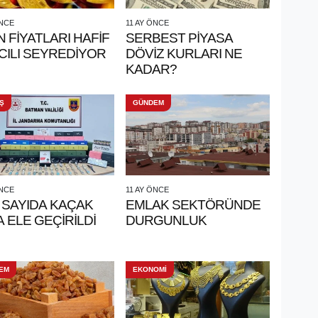
ÖNCE
11 AY ÖNCE
N FİYATLARI HAFİF
SERBEST PİYASA
CILI SEYREDİYOR
DÖVİZ KURLARI NE
KADAR?
Ş
GÜNDEM
ÖNCE
11 AY ÖNCE
 SAYIDA KAÇAK
EMLAK SEKTÖRÜNDE
 ELE GEÇİRİLDİ
DURGUNLUK
EM
EKONOMİ