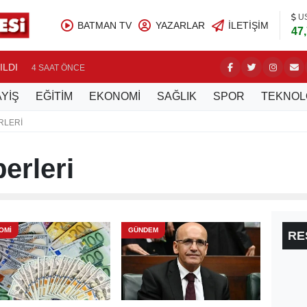
U
BATMAN TV
YAZARLAR
İLETIŞIM
47
ILDI
BATMAN 
4 SAAT ÖNCE
YİŞ
EĞİTİM
EKONOMİ
SAĞLIK
SPOR
TEKNOL
RLERI
erleri
OMİ
GÜNDEM
RE