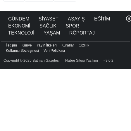
GÜNDEM
SİYASET
ASAYİŞ
EĞİTİM
EKONOMİ
SAĞLIK
SPOR
TEKNOLOJİ
YAŞAM
RÖPORTAJ
İletişim
Künye
Yayın İlkeleri
Kurallar
Gizlilik
Kullanıcı Sözleşmesi
Veri Politikası
Copyright © 2025 Batman Gazetesi
Haber Sitesi Yazılımı
- 9.0.2