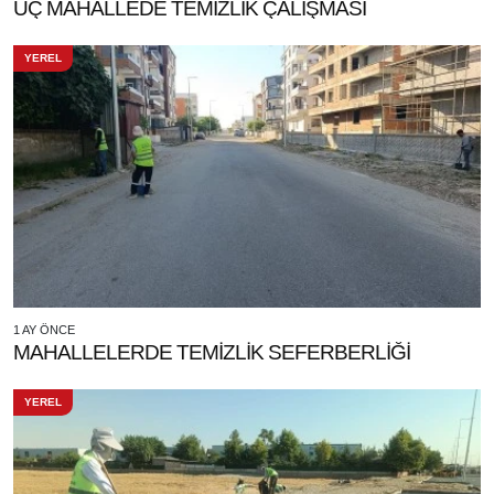
ÜÇ MAHALLEDE TEMİZLİK ÇALIŞMASI
YEREL
1 AY ÖNCE
MAHALLELERDE TEMİZLİK SEFERBERLİĞİ
YEREL