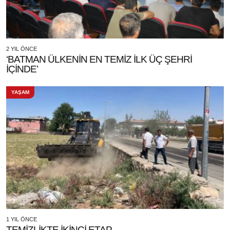
2 YIL ÖNCE
‘BATMAN ÜLKENİN EN TEMİZ İLK ÜÇ ŞEHRİ
İÇİNDE’
YAŞAM
1 YIL ÖNCE
TEMİZLİKTE İKİNCİ ETAP