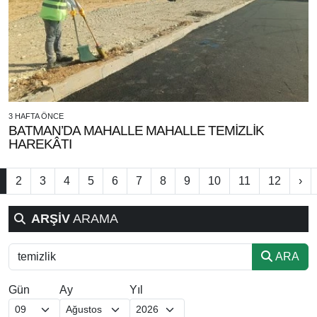
3 HAFTA ÖNCE
BATMAN’DA MAHALLE MAHALLE TEMİZLİK
HAREKÂTI
2
3
4
5
6
7
8
9
10
11
12
›
ARŞİV
ARAMA
ARA
Gün
Ay
Yıl