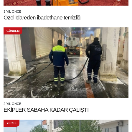
3 YIL ÖNCE
Özel İdareden ibadethane temizliği
GÜNDEM
2 YIL ÖNCE
EKİPLER SABAHA KADAR ÇALIŞTI
YEREL