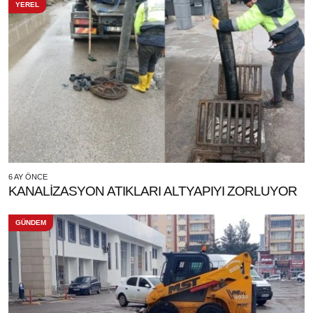
YEREL
6 AY ÖNCE
KANALİZASYON ATIKLARI ALTYAPIYI ZORLUYOR
GÜNDEM