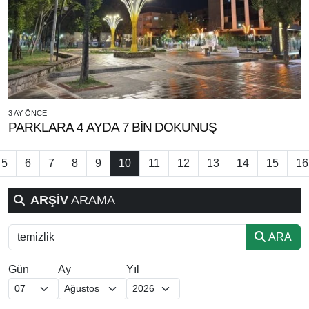
3 AY ÖNCE
PARKLARA 4 AYDA 7 BİN DOKUNUŞ
5
6
7
8
9
10
11
12
13
14
15
16
ARŞİV
ARAMA
ARA
Gün
Ay
Yıl