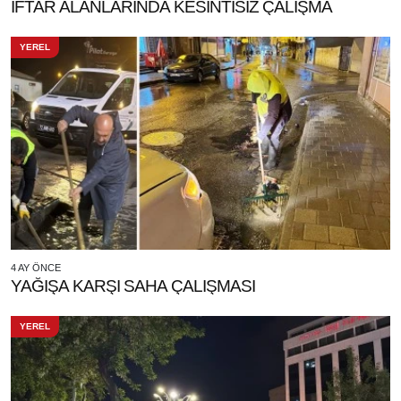
İFTAR ALANLARINDA KESİNTİSİZ ÇALIŞMA
YEREL
4 AY ÖNCE
YAĞIŞA KARŞI SAHA ÇALIŞMASI
YEREL