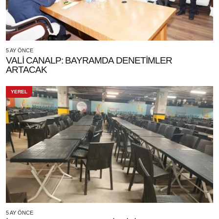
5 AY ÖNCE
VALİ CANALP: BAYRAMDA DENETİMLER
ARTACAK
YEREL
5 AY ÖNCE