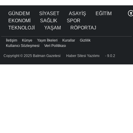
GÜNDEM
SİYASET
ASAYİŞ
EĞİTİM
EKONOMİ
SAĞLIK
SPOR
TEKNOLOJİ
YAŞAM
RÖPORTAJ
İletişim
Künye
Yayın İlkeleri
Kurallar
Gizlilik
Kullanıcı Sözleşmesi
Veri Politikası
Copyright © 2025 Batman Gazetesi
Haber Sitesi Yazılımı
- 9.0.2