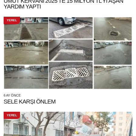
UMUT KERVANI 2025’TE 15 MİLYON TL’Yİ AŞAN
YARDIM YAPTI
YEREL
6 AY ÖNCE
SELE KARŞI ÖNLEM
YEREL