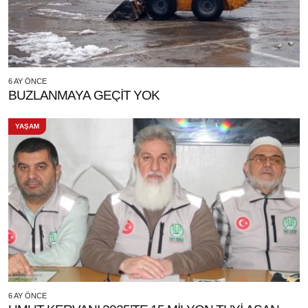
6 AY ÖNCE
BUZLANMAYA GEÇİT YOK
YAŞAM
6 AY ÖNCE