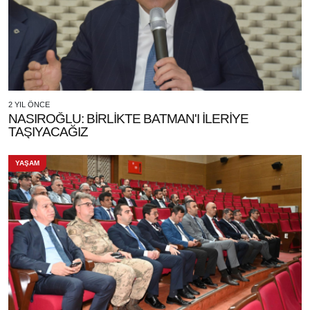
2 YIL ÖNCE
NASIROĞLU: BİRLİKTE BATMAN'I İLERİYE
TAŞIYACAĞIZ
YAŞAM