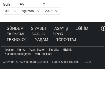
Gün
Ay
Yıl
GÜNDEM
SİYASET
ASAYİŞ
EĞİTİM
EKONOMİ
SAĞLIK
SPOR
TEKNOLOJİ
YAŞAM
RÖPORTAJ
İletişim
Künye
Yayın İlkeleri
Kurallar
Gizlilik
Kullanıcı Sözleşmesi
Veri Politikası
Copyright © 2025 Batman Gazetesi
Haber Sitesi Yazılımı
- 9.0.2