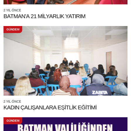
2 YIL ÖNCE
BATMAN'A 21 MİLYARLIK YATIRIM
GÜNDEM
2 YIL ÖNCE
KADIN ÇALIŞANLARA EŞİTLİK EĞİTİMİ
GÜNDEM