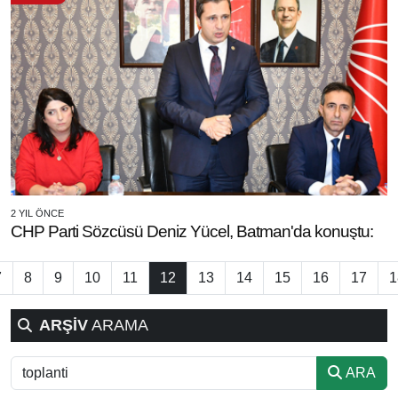
2 YIL ÖNCE
CHP Parti Sözcüsü Deniz Yücel, Batman'da konuştu:
7
8
9
10
11
12
13
14
15
16
17
1
ARŞİV
ARAMA
ARA