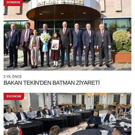
GÜNDEM
2 YIL ÖNCE
BAKAN TEKİN’DEN BATMAN ZİYARETİ
EKONOMİ