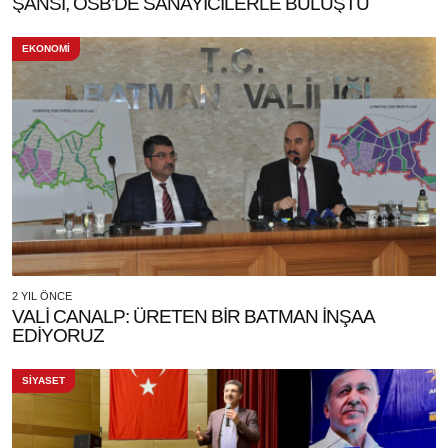
ŞANSİ, OSB’DE SANAYİCİLERLE BULUŞTU
EKONOMİ
2 YIL ÖNCE
VALİ CANALP: ÜRETEN BİR BATMAN İNŞAA
EDİYORUZ
SİYASET