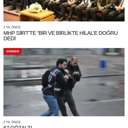
2 YIL ÖNCE
MHP SİİRT’TE “BİR VE BİRLİKTE HİLAL’E DOĞRU
DEDİ
GÜNDEM
2 YIL ÖNCE
67 GÖZALTI