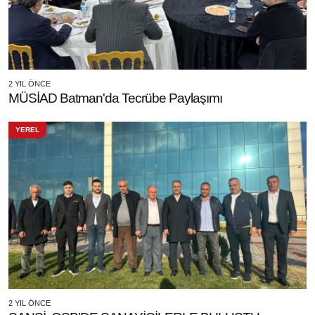
2 YIL ÖNCE
MÜSİAD Batman'da Tecrübe Paylaşımı
YEREL
2 YIL ÖNCE