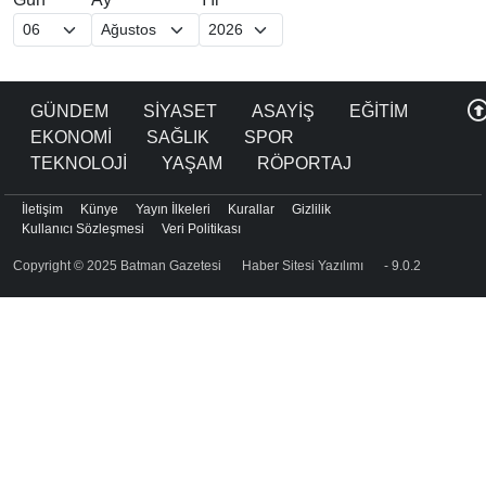
GÜNDEM
SİYASET
ASAYİŞ
EĞİTİM
EKONOMİ
SAĞLIK
SPOR
TEKNOLOJİ
YAŞAM
RÖPORTAJ
İletişim
Künye
Yayın İlkeleri
Kurallar
Gizlilik
Kullanıcı Sözleşmesi
Veri Politikası
Copyright © 2025 Batman Gazetesi
Haber Sitesi Yazılımı
- 9.0.2