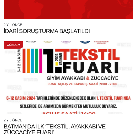
2 YIL ÖNCE
İDARİ SORUŞTURMA BAŞLATILDI
GÜNDEM
2 YIL ÖNCE
BATMAN'DA İLK ‘TEKSTİL, AYAKKABI VE
ZÜCCACİYE FUARI’