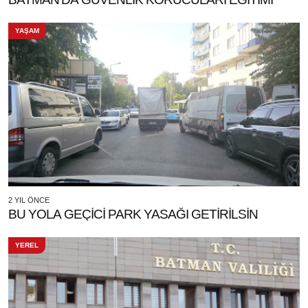
YAŞAM
2 YIL ÖNCE
BU YOLA GEÇİCİ PARK YASAĞI GETİRİLSİN
YEREL