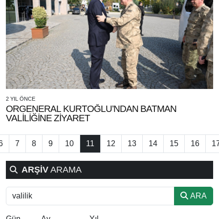
2 YIL ÖNCE
ORGENERAL KURTOĞLU’NDAN BATMAN
VALİLİĞİNE ZİYARET
6
7
8
9
10
11
12
13
14
15
16
1
ARŞİV
ARAMA
ARA
Gün
Ay
Yıl