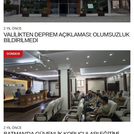
2 YIL ÖNCE
VALİLİKTEN DEPREM AÇIKLAMASI: OLUMSUZLUK
BİLDİRİLMEDİ
GÜNDEM
2 YIL ÖNCE
BATMAN'DA GÜVENLİK KORUCULARI EĞİTİMİ