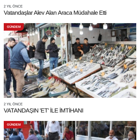
2 YIL ÖNCE
Vatandaşlar Alev Alan Araca Müdahale Etti
GÜNDEM
2 YIL ÖNCE
VATANDAŞIN 'ET' İLE İMTİHANI
GÜNDEM