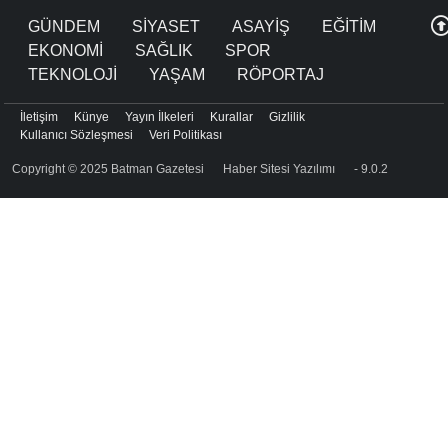
GÜNDEM
SİYASET
ASAYİŞ
EĞİTİM
EKONOMİ
SAĞLIK
SPOR
TEKNOLOJİ
YAŞAM
RÖPORTAJ
İletişim
Künye
Yayın İlkeleri
Kurallar
Gizlilik
Kullanıcı Sözleşmesi
Veri Politikası
Copyright © 2025 Batman Gazetesi
Haber Sitesi Yazılımı
- 9.0.2