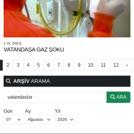
2 YIL ÖNCE
VATANDAŞA GAZ ŞOKU
2
3
4
5
6
7
8
9
10
11
12
›
ARŞİV
ARAMA
ARA
Gün
Ay
Yıl