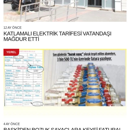
12 AY ÖNCE
KATLAMALI ELEKTRİK TARİFESİ VATANDAŞI
MAĞDUR ETTİ
YEREL
4 AY ÖNCE
BASKİ'DEN BOZUK SAYAÇLARA KEYFİ FATURA!