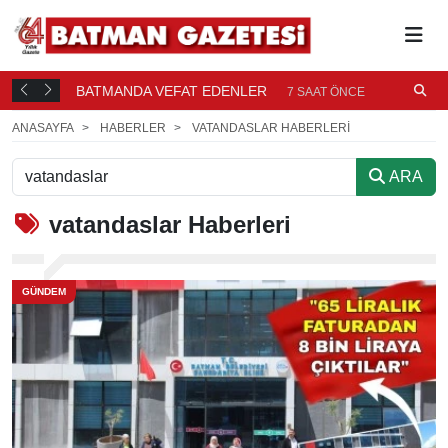
BATMANDA VEFAT EDENLER
Ü
7 SAAT ÖNCE
ANASAYFA
HABERLER
VATANDASLAR HABERLERI
ARA
vatandaslar
Haberleri
GÜNDEM