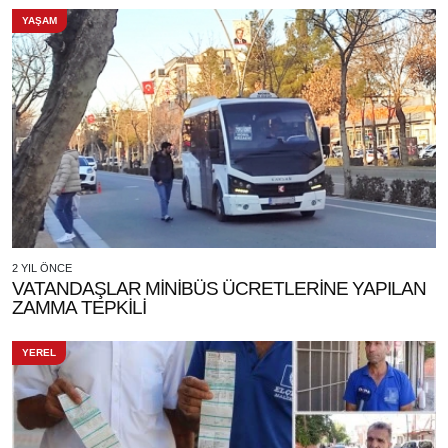
YAŞAM
2 YIL ÖNCE
VATANDAŞLAR MİNİBÜS ÜCRETLERİNE YAPILAN
ZAMMA TEPKİLİ
YEREL