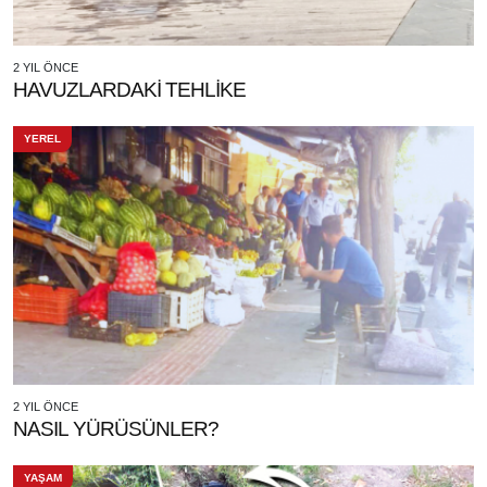
2 YIL ÖNCE
HAVUZLARDAKİ TEHLİKE
YEREL
2 YIL ÖNCE
NASIL YÜRÜSÜNLER?
YAŞAM