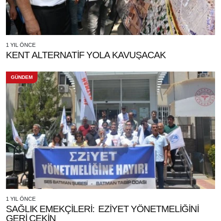
1 YIL ÖNCE
KENT ALTERNATİF YOLA KAVUŞACAK
GÜNDEM
1 YIL ÖNCE
SAĞLIK EMEKÇİLERİ: EZİYET YÖNETMELİĞİNİ
GERİ ÇEKİN