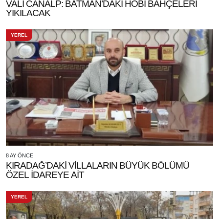
VALİ CANALP: BATMAN’DAKİ HOBİ BAHÇELERİ
YIKILACAK
YEREL
8 AY ÖNCE
KIRADAĞ’DAKİ VİLLALARIN BÜYÜK BÖLÜMÜ
ÖZEL İDAREYE AİT
YEREL