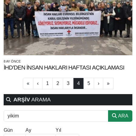
8 AY ÖNCE
İHD’DEN İNSAN HAKLARI HAFTASI AÇIKLAMASI
«
‹
1
2
3
4
5
›
»
ARŞİV
ARAMA
ARA
Gün
Ay
Yıl