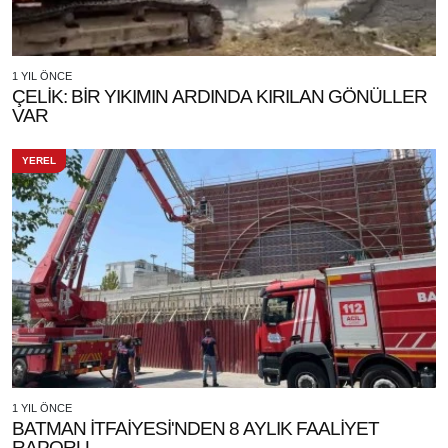
1 YIL ÖNCE
ÇELİK: BİR YIKIMIN ARDINDA KIRILAN GÖNÜLLER
VAR
YEREL
1 YIL ÖNCE
BATMAN İTFAİYESİ'NDEN 8 AYLIK FAALİYET
RAPORU