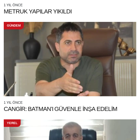
1 YIL ÖNCE
METRUK YAPILAR YIKILDI
GÜNDEM
1 YIL ÖNCE
CANGİR: BATMAN’I GÜVENLE İNŞA EDELİM
YEREL