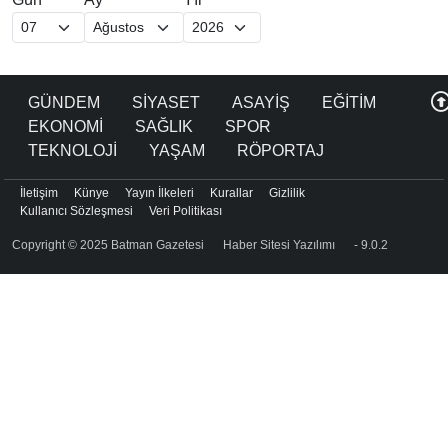
GÜNDEM
SİYASET
ASAYİŞ
EĞİTİM
EKONOMİ
SAĞLIK
SPOR
TEKNOLOJİ
YAŞAM
RÖPORTAJ
İletişim
Künye
Yayın İlkeleri
Kurallar
Gizlilik
Kullanıcı Sözleşmesi
Veri Politikası
Copyright © 2025 Batman Gazetesi
Haber Sitesi Yazılımı
- 9.0.2