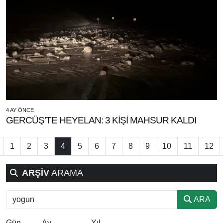
4 AY ÖNCE
GERCÜŞ’TE HEYELAN: 3 KİŞİ MAHSUR KALDI
1
2
3
4
5
6
7
8
9
10
11
12
ARŞİV
ARAMA
ARA
Gün
Ay
Yıl