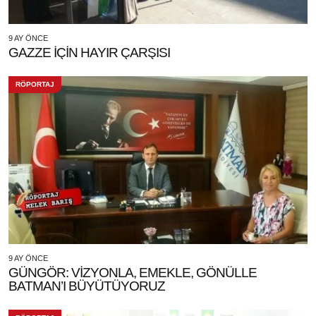
9 AY ÖNCE
GAZZE İÇİN HAYIR ÇARŞISI
RÖPORTAJ
9 AY ÖNCE
GÜNGÖR: VİZYONLA, EMEKLE, GÖNÜLLE
BATMAN’I BÜYÜTÜYORUZ