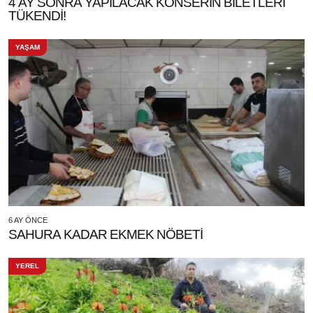
4 AY SONRA YAPILACAK KONSERİN BİLETLERİ
TÜKENDİ!
YAŞAM
6 AY ÖNCE
SAHURA KADAR EKMEK NÖBETİ
YEREL