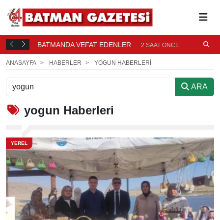
BATMANDA VEFAT EDENLER
Ü
2 SAAT ÖNCE
ANASAYFA
HABERLER
YOGUN HABERLERI
ARA
yogun
Haberleri
YEREL