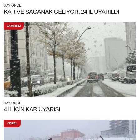
8 AY ÖNCE
KAR VE SAĞANAK GELİYOR: 24 İL UYARILDI
GÜNDEM
8 AY ÖNCE
4 İL İÇİN KAR UYARISI
YEREL