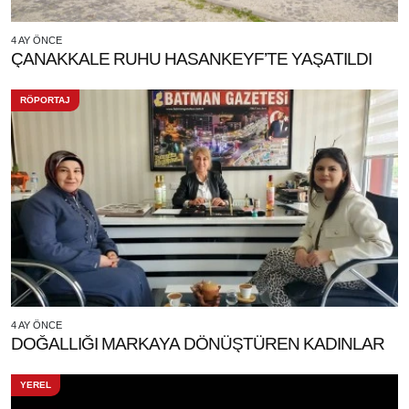
4 AY ÖNCE
ÇANAKKALE RUHU HASANKEYF’TE YAŞATILDI
RÖPORTAJ
4 AY ÖNCE
DOĞALLIĞI MARKAYA DÖNÜŞTÜREN KADINLAR
YEREL