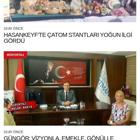
10 AY ÖNCE
HASANKEYF’TE ÇATOM STANTLARI YOĞUN İLGİ
GÖRDÜ
RÖPORTAJ
10 AY ÖNCE
GÜNGÖR: VİZYONLA, EMEKLE, GÖNÜLLE