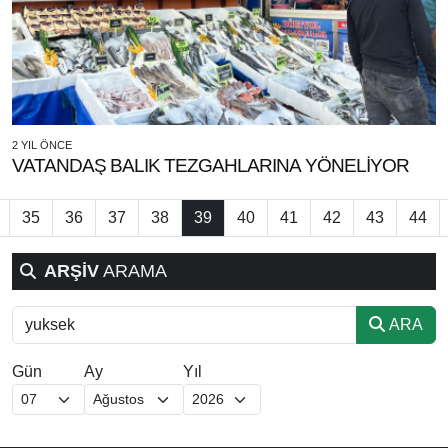
2 YIL ÖNCE
VATANDAŞ BALIK TEZGAHLARINA YÖNELİYOR
35
36
37
38
39
40
41
42
43
44
ARŞİV
ARAMA
ARA
Gün
Ay
Yıl