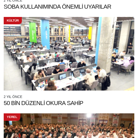
2 YIL ÖNCE
SOBA KULLANIMINDA ÖNEMLİ UYARILAR
KÜLTÜR
2 YIL ÖNCE
50 BİN DÜZENLİ OKURA SAHİP
YEREL