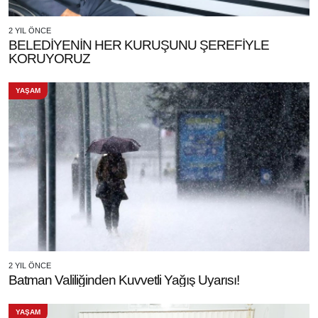
2 YIL ÖNCE
BELEDİYENİN HER KURUŞUNU ŞEREFİYLE
KORUYORUZ
YAŞAM
2 YIL ÖNCE
Batman Valiliğinden Kuvvetli Yağış Uyarısı!
YAŞAM