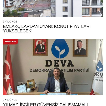
2 YIL ÖNCE
EMLAKÇILARDAN UYARI: KONUT FİYATLARI
YÜKSELECEK!
GÜNDEM
2 YIL ÖNCE
YILMAZ: İŞÇİLER GÜVENSİZ ÇALIŞMAMALI