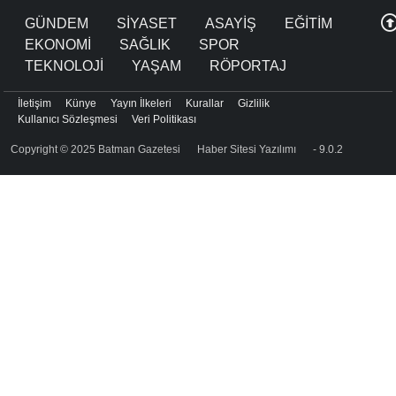
GÜNDEM
SİYASET
ASAYİŞ
EĞİTİM
EKONOMİ
SAĞLIK
SPOR
TEKNOLOJİ
YAŞAM
RÖPORTAJ
İletişim
Künye
Yayın İlkeleri
Kurallar
Gizlilik
Kullanıcı Sözleşmesi
Veri Politikası
Copyright © 2025 Batman Gazetesi
Haber Sitesi Yazılımı
- 9.0.2