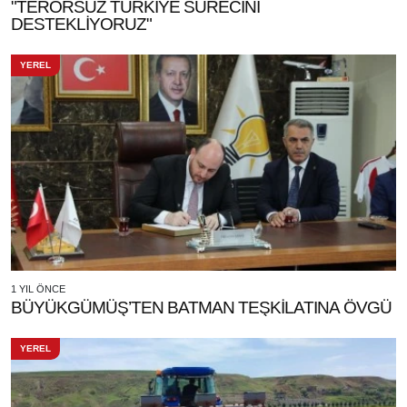
"TERÖRSÜZ TÜRKİYE SÜRECİNİ
DESTEKLİYORUZ"
YEREL
1 YIL ÖNCE
BÜYÜKGÜMÜŞ’TEN BATMAN TEŞKİLATINA ÖVGÜ
YEREL