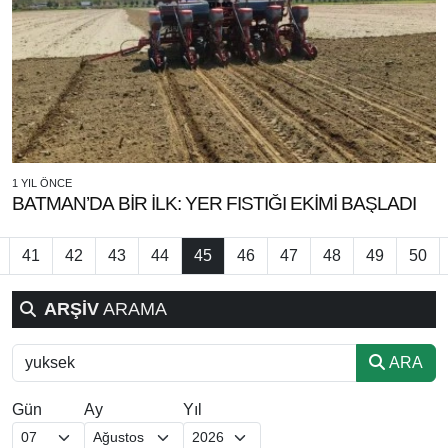
1 YIL ÖNCE
BATMAN’DA BİR İLK: YER FISTIĞI EKİMİ BAŞLADI
41
42
43
44
45
46
47
48
49
50
ARŞİV
ARAMA
ARA
Gün
Ay
Yıl