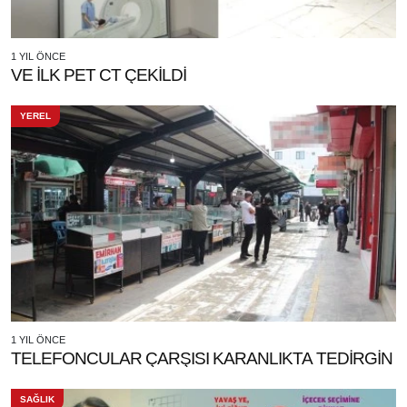
1 YIL ÖNCE
VE İLK PET CT ÇEKİLDİ
YEREL
1 YIL ÖNCE
TELEFONCULAR ÇARŞISI KARANLIKTA TEDİRGİN
SAĞLIK