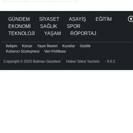
GÜNDEM
SİYASET
ASAYİŞ
EĞİTİM
EKONOMİ
SAĞLIK
SPOR
TEKNOLOJİ
YAŞAM
RÖPORTAJ
İletişim
Künye
Yayın İlkeleri
Kurallar
Gizlilik
Kullanıcı Sözleşmesi
Veri Politikası
Copyright © 2025 Batman Gazetesi
Haber Sitesi Yazılımı
- 9.0.2