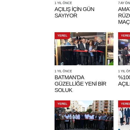
1 YIL ÖNCE
7 AY Ö
AÇILIŞ İÇİN GÜN
AMAT
SAYIYOR
RÜZ
MAÇ
FEST
YEREL
YERE
1 YIL ÖNCE
1 YIL 
BATMAN’DA
%10
GÜZELLİĞE YENİ BİR
AÇIL
SOLUK
YEREL
YERE