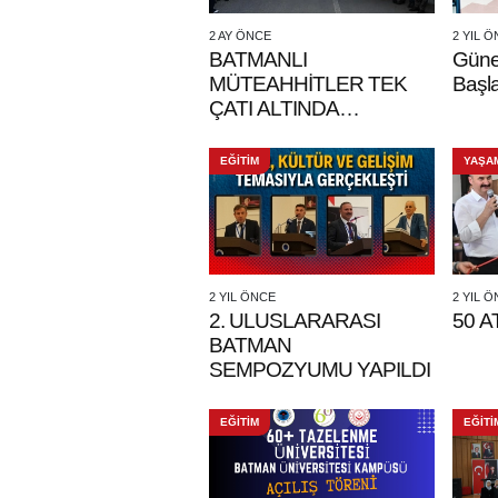
2 AY ÖNCE
2 YIL 
BATMANLI
Güne
MÜTEAHHİTLER TEK
Başl
ÇATI ALTINDA
BULUŞTU
EĞİTİM
YAŞA
2 YIL ÖNCE
2 YIL 
2. ULUSLARARASI
50 A
BATMAN
SEMPOZYUMU YAPILDI
EĞİTİM
EĞİTİ