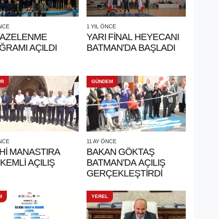
ÖNCE
1 YIL ÖNCE
TAZELENME
YARI FİNAL HEYECANI
ĞRAMI AÇILDI
BATMAN'DA BAŞLADI
ÜR
GÜNDEM
ÖNCE
11 AY ÖNCE
Hİ MANASTIRA
BAKAN GÖKTAŞ
EMLİ AÇILIŞ
BATMAN’DA AÇILIŞ
GERÇEKLEŞTİRDİ
M
YEREL