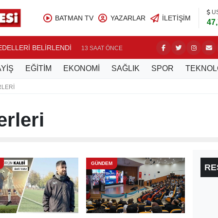
U
BATMAN TV
YAZARLAR
İLETIŞIM
47
BEDELLERİ BELİRLENDİ
NASIROĞ
13 SAAT ÖNCE
YİŞ
EĞİTİM
EKONOMİ
SAĞLIK
SPOR
TEKNOL
RLERI
rleri
GÜNDEM
RE