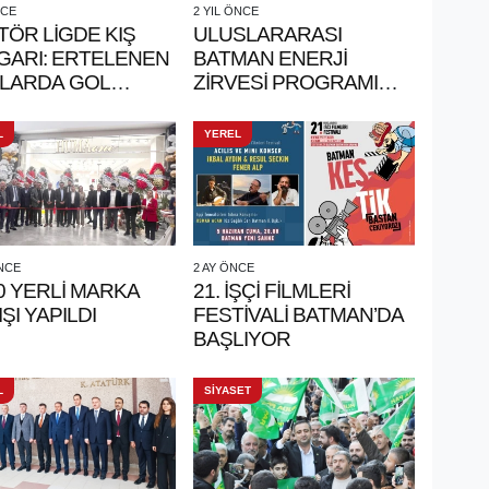
NCE
2 YIL ÖNCE
ÖR LİGDE KIŞ
ULUSLARARASI
GARI: ERTELENEN
BATMAN ENERJİ
LARDA GOL
ZİRVESİ PROGRAMI
İVALİ!
YAPILDI
L
YEREL
ÖNCE
2 AY ÖNCE
0 YERLİ MARKA
21. İŞÇİ FİLMLERİ
IŞI YAPILDI
FESTİVALİ BATMAN’DA
BAŞLIYOR
L
SİYASET