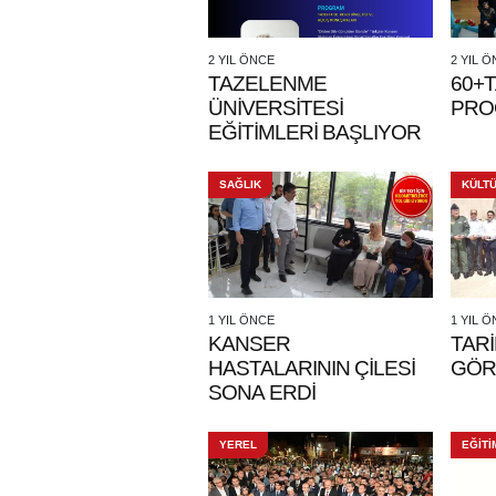
2 YIL ÖNCE
2 YIL 
TAZELENME
60+
ÜNİVERSİTESİ
PRO
EĞİTİMLERİ BAŞLIYOR
SAĞLIK
KÜLT
1 YIL ÖNCE
1 YIL 
KANSER
TARİ
HASTALARININ ÇİLESİ
GÖRK
SONA ERDİ
YEREL
EĞİTİ