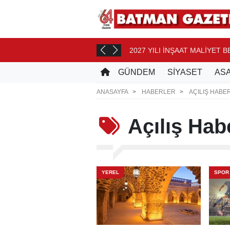
2027 YILI İNŞAAT MALİYET 
AT ÖNCE
GÜNDEM
SİYASET
ASA
ANASAYFA
HABERLER
AÇILIŞ HABE
Açılış
Habe
YEREL
SPOR