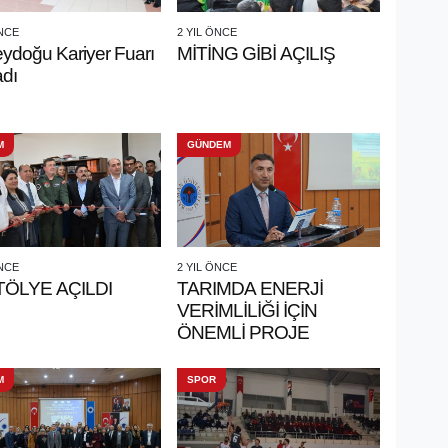
ÖNCE
2 YIL ÖNCE
ydoğu Kariyer Fuarı
MİTİNG GİBİ AÇILIŞ
adı
M
GÜNDEM
ÖNCE
2 YIL ÖNCE
TÖLYE AÇILDI
TARIMDA ENERJİ
VERİMLİLİĞİ İÇİN
ÖNEMLİ PROJE
M
SPOR