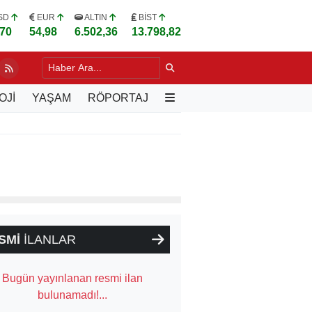
SD
EUR
ALTIN
BİST
,70
54,98
6.502,36
13.798,82
LU, VARŞOVA'DA TÜRK İŞ İNSANLARIYLA BULUŞTU
14 SAAT ÖNCE
OJİ
YAŞAM
RÖPORTAJ
SMİ
İLANLAR
Bugün yayınlanan resmi ilan
bulunamadı!...