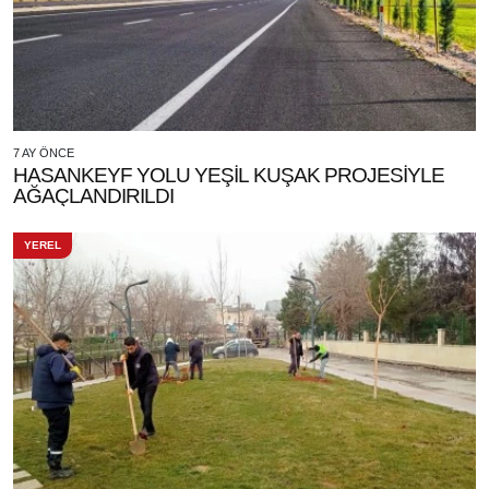
7 AY ÖNCE
HASANKEYF YOLU YEŞİL KUŞAK PROJESİYLE
AĞAÇLANDIRILDI
YEREL