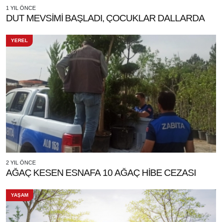
1 YIL ÖNCE
DUT MEVSİMİ BAŞLADI, ÇOCUKLAR DALLARDA
YEREL
2 YIL ÖNCE
AĞAÇ KESEN ESNAFA 10 AĞAÇ HİBE CEZASI
YAŞAM