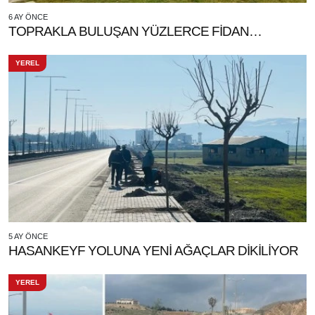
6 AY ÖNCE
TOPRAKLA BULUŞAN YÜZLERCE FİDAN…
YEREL
5 AY ÖNCE
HASANKEYF YOLUNA YENİ AĞAÇLAR DİKİLİYOR
YEREL