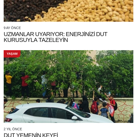
9 AY ÖNCE
UZMANLAR UYARIYOR: ENERJİNİZİ DUT
KURUSUYLA TAZELEYİN
YAŞAM
2 YIL ÖNCE
DUT YEMENİN KEYFİ