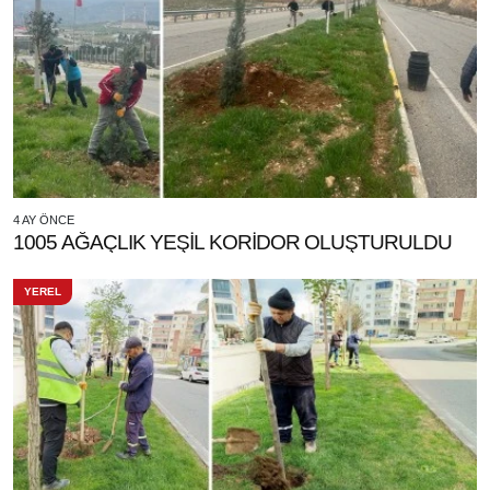
4 AY ÖNCE
1005 AĞAÇLIK YEŞİL KORİDOR OLUŞTURULDU
YEREL