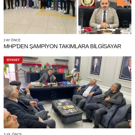
2 AY ÖNCE
MHP'DEN ŞAMPİYON TAKIMLARA BİLGİSAYAR
SİYASET
3 YIL ÖNCE