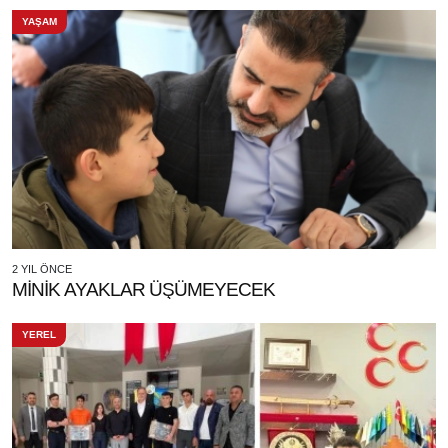
YAŞAM
2 YIL ÖNCE
MİNİK AYAKLAR ÜŞÜMEYECEK
YEREL