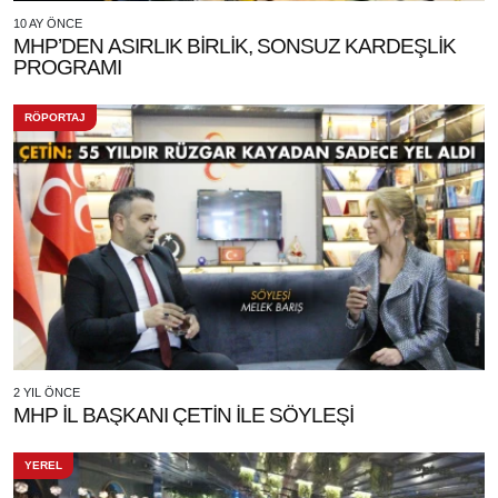
10 AY ÖNCE
MHP’DEN ASIRLIK BİRLİK, SONSUZ KARDEŞLİK
PROGRAMI
RÖPORTAJ
2 YIL ÖNCE
MHP İL BAŞKANI ÇETİN İLE SÖYLEŞİ
YEREL