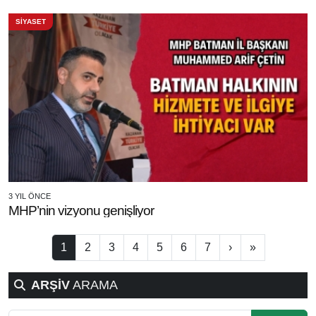
SİYASET
3 YIL ÖNCE
MHP’nin vizyonu genişliyor
1
2
3
4
5
6
7
›
»
ARŞİV
ARAMA