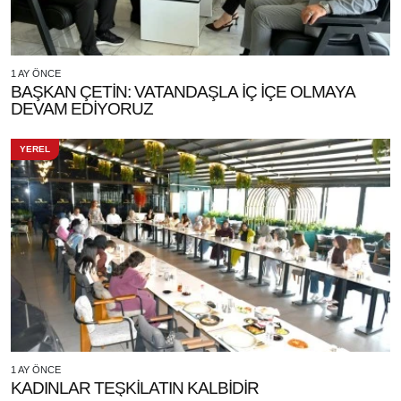
1 AY ÖNCE
BAŞKAN ÇETİN: VATANDAŞLA İÇ İÇE OLMAYA
DEVAM EDİYORUZ
YEREL
1 AY ÖNCE
KADINLAR TEŞKİLATIN KALBİDİR