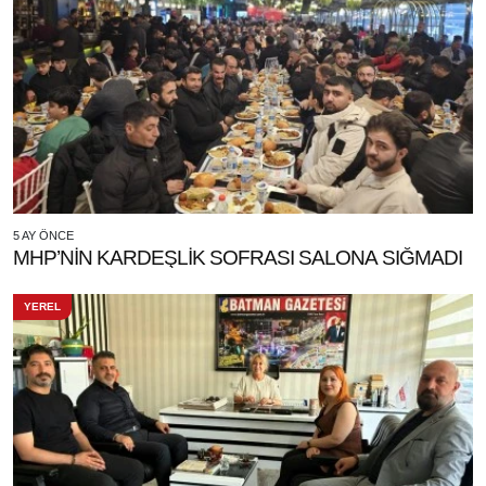
5 AY ÖNCE
MHP’NİN KARDEŞLİK SOFRASI SALONA SIĞMADI
YEREL