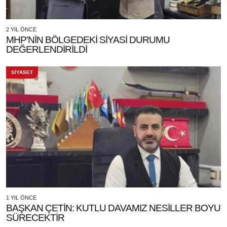
2 YIL ÖNCE
MHP'NİN BÖLGEDEKİ SİYASİ DURUMU
DEĞERLENDİRİLDİ
SİYASET
1 YIL ÖNCE
BAŞKAN ÇETİN: KUTLU DAVAMIZ NESİLLER BOYU
SÜRECEKTİR