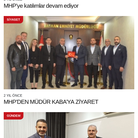
MHP’ye katılımlar devam ediyor
SİYASET
2 YIL ÖNCE
MHP’DEN MÜDÜR KABA’YA ZİYARET
GÜNDEM