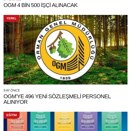
OGM 4 BİN 500 İŞÇİ ALINACAK
YEREL
9 AY ÖNCE
OGM’YE 496 YENİ SÖZLEŞMELİ PERSONEL
ALINIYOR
EĞİTİM