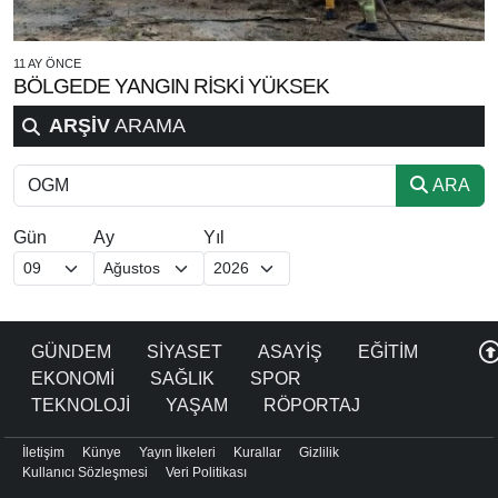
11 AY ÖNCE
BÖLGEDE YANGIN RİSKİ YÜKSEK
ARŞİV
ARAMA
ARA
Gün
Ay
Yıl
GÜNDEM
SİYASET
ASAYİŞ
EĞİTİM
EKONOMİ
SAĞLIK
SPOR
TEKNOLOJİ
YAŞAM
RÖPORTAJ
İletişim
Künye
Yayın İlkeleri
Kurallar
Gizlilik
Kullanıcı Sözleşmesi
Veri Politikası