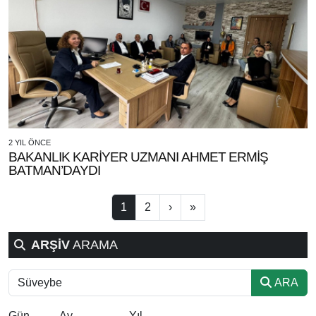
2 YIL ÖNCE
BAKANLIK KARİYER UZMANI AHMET ERMİŞ
BATMAN’DAYDI
1
2
›
»
ARŞİV
ARAMA
ARA
Gün
Ay
Yıl