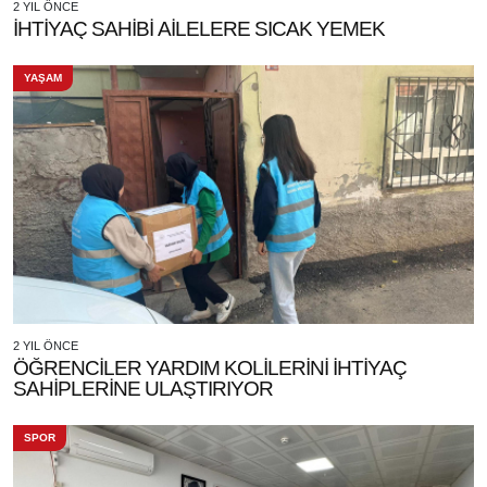
2 YIL ÖNCE
İHTİYAÇ SAHİBİ AİLELERE SICAK YEMEK
YAŞAM
2 YIL ÖNCE
ÖĞRENCİLER YARDIM KOLİLERİNİ İHTİYAÇ
SAHİPLERİNE ULAŞTIRIYOR
SPOR