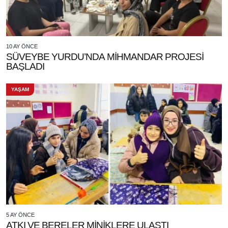
10 AY ÖNCE
SÜVEYBE YURDU’NDA MİHMANDAR PROJESİ
BAŞLADI
YAŞAM
5 AY ÖNCE
ATKI VE BERELER MİNİKLERE ULAŞTI