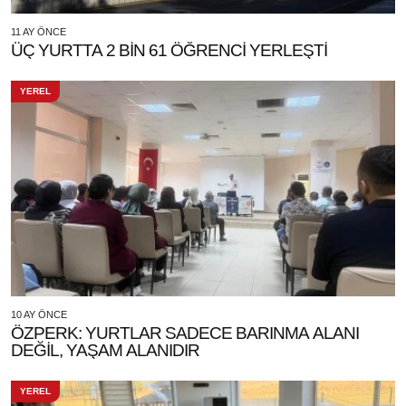
11 AY ÖNCE
ÜÇ YURTTA 2 BİN 61 ÖĞRENCİ YERLEŞTİ
YEREL
10 AY ÖNCE
ÖZPERK: YURTLAR SADECE BARINMA ALANI
DEĞİL, YAŞAM ALANIDIR
YEREL