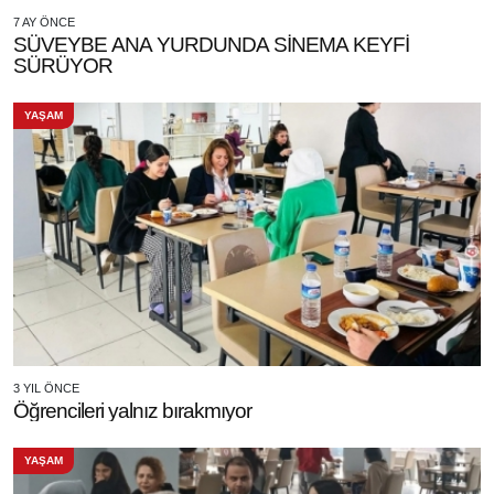
7 AY ÖNCE
SÜVEYBE ANA YURDUNDA SİNEMA KEYFİ
SÜRÜYOR
YAŞAM
3 YIL ÖNCE
Öğrencileri yalnız bırakmıyor
YAŞAM