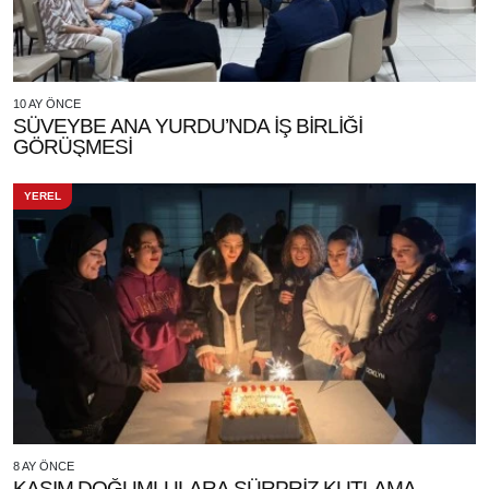
10 AY ÖNCE
SÜVEYBE ANA YURDU’NDA İŞ BİRLİĞİ
GÖRÜŞMESİ
YEREL
8 AY ÖNCE
KASIM DOĞUMLULARA SÜRPRİZ KUTLAMA