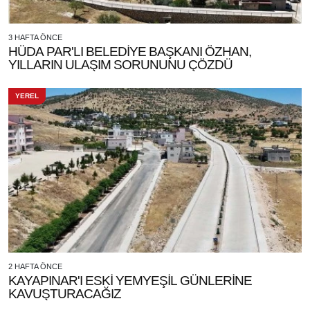
3 HAFTA ÖNCE
HÜDA PAR'LI BELEDİYE BAŞKANI ÖZHAN,
YILLARIN ULAŞIM SORUNUNU ÇÖZDÜ
YEREL
2 HAFTA ÖNCE
KAYAPINAR'I ESKİ YEMYEŞİL GÜNLERİNE
KAVUŞTURACAĞIZ