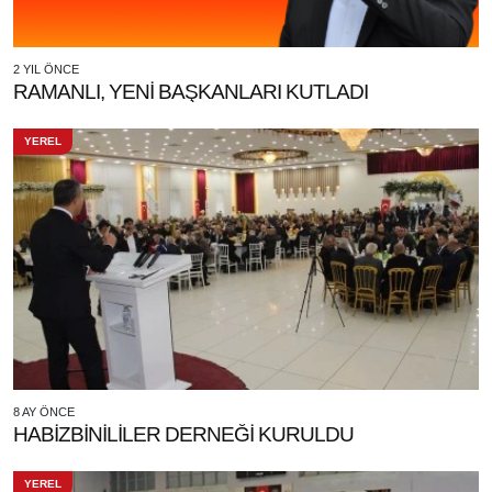
2 YIL ÖNCE
RAMANLI, YENİ BAŞKANLARI KUTLADI
YEREL
8 AY ÖNCE
HABİZBİNİLİLER DERNEĞİ KURULDU
YEREL