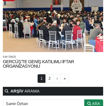
5 AY ÖNCE
GERCÜŞ’TE GENİŞ KATILIMLI İFTAR
ORGANİZASYONU
1
2
›
»
ARŞİV
ARAMA
ARA