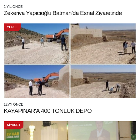
2 YIL ÖNCE
Zekeriya Yapıcıoğlu Batman’da Esnaf Ziyaretinde
YEREL
12 AY ÖNCE
KAYAPINAR'A 400 TONLUK DEPO
SİYASET