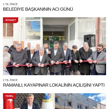
1 YIL ÖNCE
BELEDİYE BAŞKANININ ACI GÜNÜ
SİYASET
2 YIL ÖNCE
RAMANLI, KAYAPINAR LOKALİNİN AÇILIŞINI YAPTI
YEREL