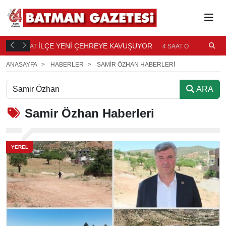
TI
İLÇE YENİ ÇEHREYE KAVUŞUYOR
B
4 SAAT
4 SAAT ÖNCE
Ö
ANASAYFA
HABERLER
SAMIR ÖZHAN HABERLERI
ARA
Samir Özhan
Haberleri
YEREL