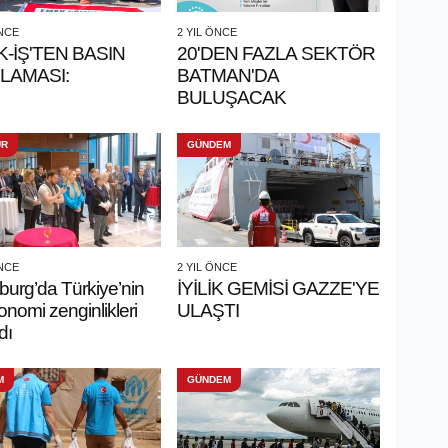
ÖNCE
2 YIL ÖNCE
-İŞ'TEN BASIN
20'DEN FAZLA SEKTÖR
LAMASI:
BATMAN'DA
BULUŞACAK
ÜR
GÜNDEM
ÖNCE
2 YIL ÖNCE
burg’da Türkiye’nin
İYİLİK GEMİSİ GAZZE'YE
onomi zenginlikleri
ULAŞTI
dı
M
GÜNDEM