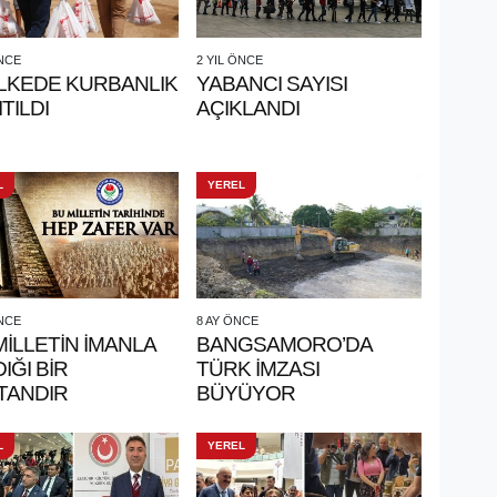
ÖNCE
2 YIL ÖNCE
ÜLKEDE KURBANLIK
YABANCI SAYISI
TILDI
AÇIKLANDI
L
YEREL
ÖNCE
8 AY ÖNCE
MİLLETİN İMANLA
BANGSAMORO’DA
IĞI BİR
TÜRK İMZASI
TANDIR
BÜYÜYOR
L
YEREL