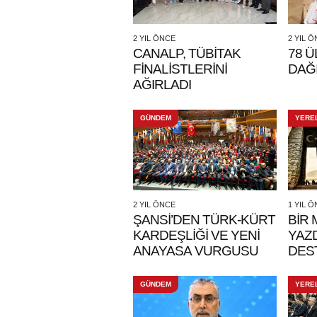
2 YIL ÖNCE
2 YIL 
CANALP, TÜBİTAK
78 
FİNALİSTLERİNİ
DAĞI
AĞIRLADI
GÜNDEM
YERE
2 YIL ÖNCE
1 YIL 
ŞANSİ’DEN TÜRK-KÜRT
BİR 
KARDEŞLİĞİ VE YENİ
YAZD
ANAYASA VURGUSU
DES
GÜNDEM
YERE