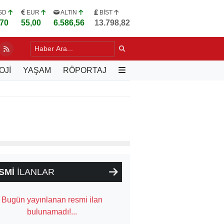
SD
EUR
ALTIN
BİST
,70
55,00
6.586,56
13.798,82
LU, VARŞOVA'DA TÜRK İŞ İNSANLARIYLA BULUŞTU
19 SAAT ÖNCE
OJİ
YAŞAM
RÖPORTAJ
SMİ
İLANLAR
Bugün yayınlanan resmi ilan
bulunamadı!...