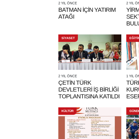
2 YIL ÖNCE
2 YIL 
BATMAN İÇİN YATIRIM
YİR
ATAĞI
SEK
BUL
SİYASET
EĞİTİ
2 YIL ÖNCE
1 YIL 
ÇETİN TÜRK
TÜR
DEVLETLERİ İŞ BİRLİĞİ
KUR
TOPLANTISINA KATILDI
ESER
KÜLTÜR
GÜND