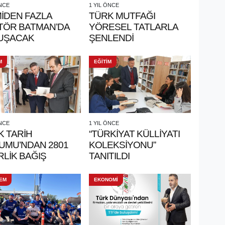
ÖNCE
1 YIL ÖNCE
MİDEN FAZLA
TÜRK MUTFAĞI
TÖR BATMAN’DA
YÖRESEL TATLARLA
UŞACAK
ŞENLENDİ
M
EĞİTİM
ÖNCE
1 YIL ÖNCE
K TARİH
“TÜRKİYAT KÜLLİYATI
UMU’NDAN 2801
KOLEKSİYONU”
LİK BAĞIŞ
TANITILDI
EM
EKONOMİ