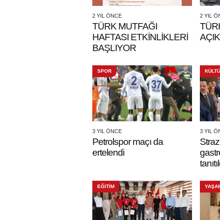
2 YIL ÖNCE
2 YIL 
TÜRK MUTFAĞI
TÜRK
HAFTASI ETKİNLİKLERİ
AÇIK
BAŞLIYOR
SPOR
KÜLT
3 YIL ÖNCE
3 YIL 
Petrolspor maçı da
Straz
ertelendi
gastr
tanıtıl
EĞİTİM
YAŞA