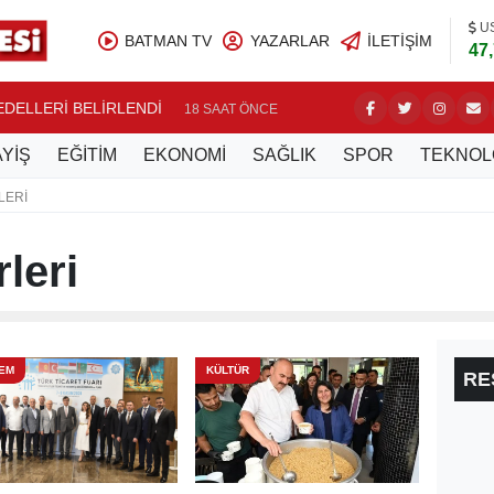
U
BATMAN TV
YAZARLAR
İLETIŞIM
47
BEDELLERİ BELİRLENDİ
NASIROĞ
18 SAAT ÖNCE
YİŞ
EĞİTİM
EKONOMİ
SAĞLIK
SPOR
TEKNOL
LERI
leri
EM
KÜLTÜR
RE