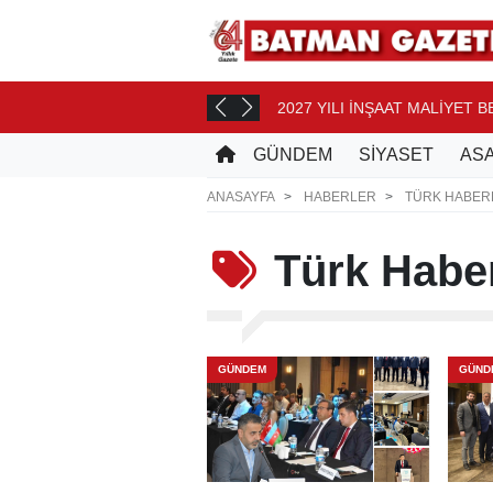
2027 YILI İNŞAAT MALİYET 
AT ÖNCE
GÜNDEM
SİYASET
ASA
ANASAYFA
HABERLER
TÜRK HABER
Türk
Haber
GÜNDEM
GÜND