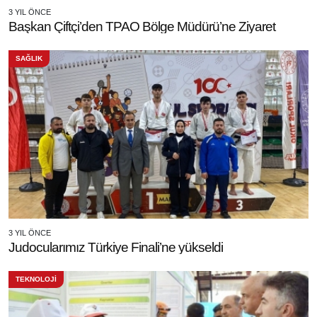
3 YIL ÖNCE
Başkan Çiftçi’den TPAO Bölge Müdürü’ne Ziyaret
SAĞLIK
3 YIL ÖNCE
Judocularımız Türkiye Finali’ne yükseldi
TEKNOLOJİ