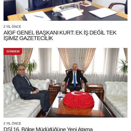
2 YIL ÖNCE
AİGF GENEL BAŞKANI KURT: EK İŞ DEĞİL TEK
İŞİMİZ GAZETECİLİK
GÜNDEM
2 YIL ÖNCE
DSİ 16. Bölge Müdürlüğüne Yeni Atama