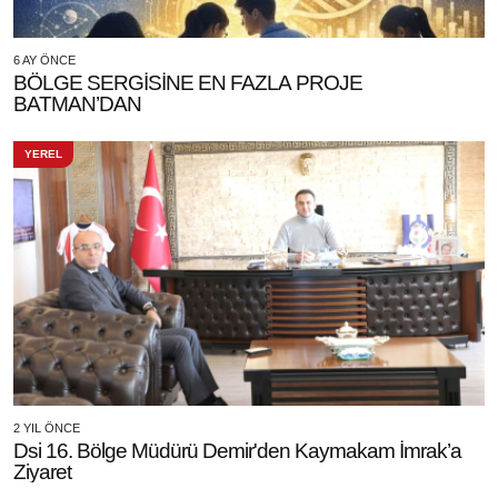
6 AY ÖNCE
BÖLGE SERGİSİNE EN FAZLA PROJE
BATMAN’DAN
YEREL
2 YIL ÖNCE
Dsi 16. Bölge Müdürü Demir'den Kaymakam İmrak’a
Ziyaret