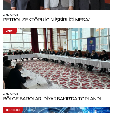
2 YIL ÖNCE
PETROL SEKTÖRÜ İÇİN İŞBİRLİĞİ MESAJI
YEREL
2 YIL ÖNCE
BÖLGE BAROLARI DİYARBAKIR'DA TOPLANDI
TEKNOLOJİ