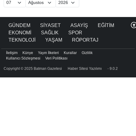
GÜNDEM
SİYASET
ASAYİŞ
EĞİTİM
EKONOMİ
SAĞLIK
SPOR
TEKNOLOJİ
YAŞAM
RÖPORTAJ
İletişim
Künye
Yayın İlkeleri
Kurallar
Gizlilik
Kullanıcı Sözleşmesi
Veri Politikası
Copyright © 2025 Batman Gazetesi
Haber Sitesi Yazılımı
- 9.0.2