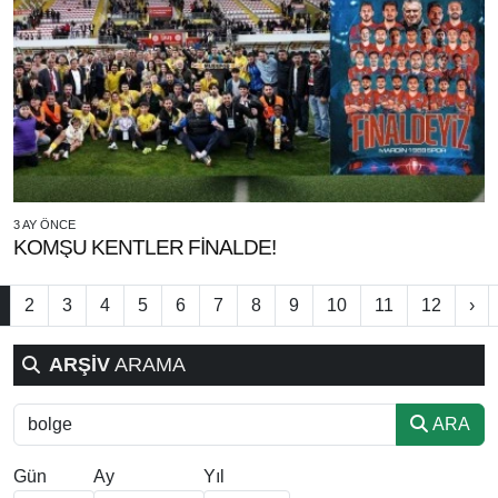
3 AY ÖNCE
KOMŞU KENTLER FİNALDE!
2
3
4
5
6
7
8
9
10
11
12
›
ARŞİV
ARAMA
ARA
Gün
Ay
Yıl