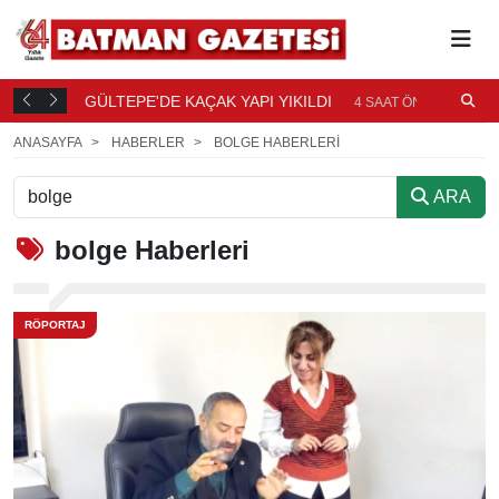
GÜLTEPE'DE KAÇAK YAPI YIKILDI
B
AAT ÖNCE
4 SAAT ÖNCE
Ö
ANASAYFA
HABERLER
BOLGE HABERLERI
ARA
bolge
Haberleri
RÖPORTAJ