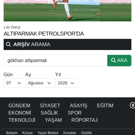
1 AY ÖNCE
ALTIPARMAK PETROLSPOR’DA
ARŞİV
ARAMA
ARA
Gün
Ay
Yıl
GÜNDEM
SİYASET
ASAYİŞ
EĞİTİM
EKONOMİ
SAĞLIK
SPOR
TEKNOLOJİ
YAŞAM
RÖPORTAJ
İletişim
Künye
Yayın İlkeleri
Kurallar
Gizlilik