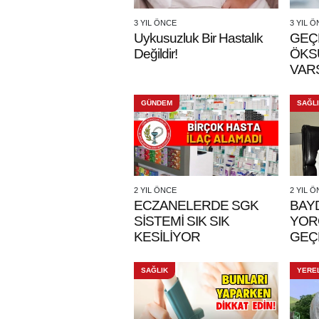
3 YIL ÖNCE
3 YIL 
Uykusuzluk Bir Hastalık
GEÇ
Değildir!
ÖKS
VAR
GÜNDEM
SAĞL
2 YIL ÖNCE
2 YIL 
ECZANELERDE SGK
BAY
SİSTEMİ SIK SIK
YOR
KESİLİYOR
GEÇ
SAĞLIK
YERE