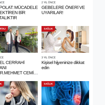
ÖNCE
2 YIL ÖNCE
POLAT: MÜCADELE
GEBELERE ÖNERİ VE
EKTİREN BİR
UYARILAR!
ALIKTIR
RTAJ
SAĞLIK
NCE
3 YIL ÖNCE
EL CERRAHİ
Kişisel hijyeninize dikkat
ANI
edin
DR.MEHMET CEMİL
: CERRAHİ,
TI YENİDEN
IK
SAĞLIK
MAKTIR