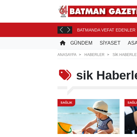
ONASI YOLCUSU
BATMANDA VEFAT EDENLER
12 SAAT ÖNCE
GÜNDEM
SİYASET
ASA
ANASAYFA
HABERLER
SIK HABERLE
sik
Haberle
SAĞLIK
SAĞL