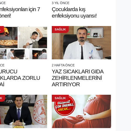
ÖNCE
3 YIL ÖNCE
nfeksiyonları için 7
Çocuklarda kış
 öneri!
enfeksiyonu uyarısı!
L
SAĞLIK
NCE
2 HAFTA ÖNCE
URUCU
YAZ SICAKLARI GIDA
AKLARDA ZORLU
ZEHİRLENMELERİNİ
Aİ
ARTIRIYOR
IK
SAĞLIK