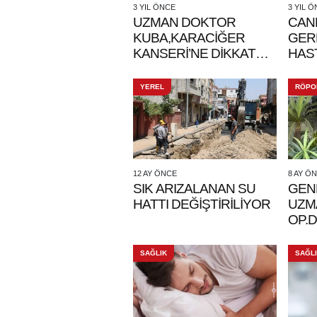
3 YIL ÖNCE
3 YIL 
UZMAN DOKTOR
CAN
KUBA,KARACİĞER
GER
KANSERİ’NE DİKKAT
HAST
ÇEKTİ
YEREL
RÖPO
12 AY ÖNCE
8 AY Ö
SIK ARIZALANAN SU
GEN
HATTI DEĞİŞTİRİLİYOR
UZM
OP.
KUBA
HAYA
SAĞLIK
SAĞL
KUR