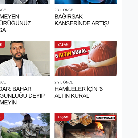
ÖNCE
2 YIL ÖNCE
MEYEN
BAĞIRSAK
ÜRÜĞÜNÜZ
KANSERİNDE ARTIŞ!
SA
IK
YAŞAM
ÖNCE
2 YIL ÖNCE
DAR: BAHAR
HAMİLELER İÇİN '6
GUNLUĞU DEYİP
ALTIN KURAL'
MEYİN
L
YAŞAM