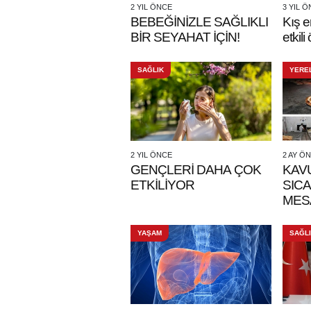
2 YIL ÖNCE
3 YIL 
BEBEĞİNİZLE SAĞLIKLI
Kış e
BİR SEYAHAT İÇİN!
etkili
SAĞLIK
YERE
2 YIL ÖNCE
2 AY Ö
GENÇLERİ DAHA ÇOK
KAV
ETKİLİYOR
SIC
MES
YAŞAM
SAĞL