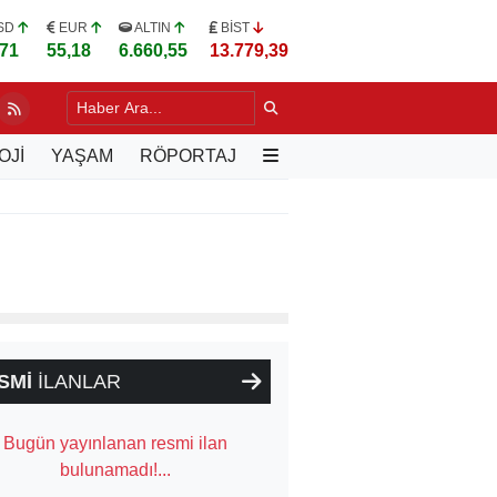
SD
EUR
ALTIN
BİST
,71
55,18
6.660,55
13.779,39
LERE UYGULAMALI "YEŞİL BUDAMA" EĞİTİMİ
13 SAAT ÖNCE
OJİ
YAŞAM
RÖPORTAJ
SMİ
İLANLAR
Bugün yayınlanan resmi ilan
bulunamadı!...