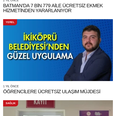
2 YIL ÖNCE
BATMAN’DA 7 BİN 779 AİLE ÜCRETSİZ EKMEK
HİZMETİNDEN YARARLANIYOR
YEREL
1 YIL ÖNCE
ÖĞRENCİLERE ÜCRETSİZ ULAŞIM MÜJDESİ
SAĞLIK