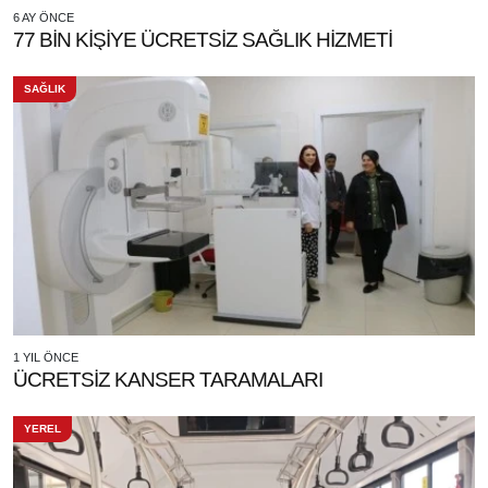
6 AY ÖNCE
77 BİN KİŞİYE ÜCRETSİZ SAĞLIK HİZMETİ
SAĞLIK
1 YIL ÖNCE
ÜCRETSİZ KANSER TARAMALARI
YEREL