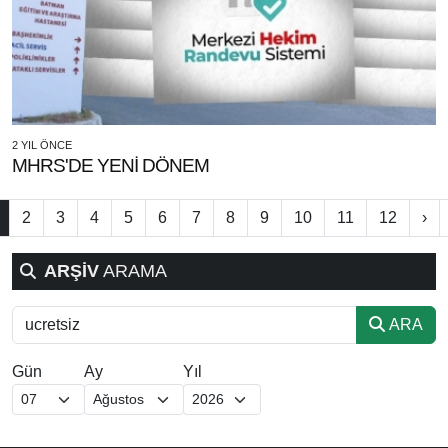
2 YIL ÖNCE
MHRS'DE YENİ DÖNEM
2
3
4
5
6
7
8
9
10
11
12
›
ARŞİV
ARAMA
ARA
Gün
Ay
Yıl