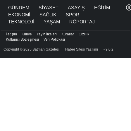
GÜNDEM
SİYASET
ASAYİŞ
EĞİTİM
EKONOMİ
SAĞLIK
SPOR
TEKNOLOJİ
YAŞAM
RÖPORTAJ
İletişim
Künye
Yayın İlkeleri
Kurallar
Gizlilik
Kullanıcı Sözleşmesi
Veri Politikası
Copyright © 2025 Batman Gazetesi
Haber Sitesi Yazılımı
- 9.0.2