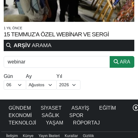
1 YIL ÖNCE
15 TEMMUZ’A ÖZEL WEBİNAR VE SERGİ
ARŞİV
ARAMA
ARA
Gün
Ay
Yıl
GÜNDEM
SİYASET
ASAYİŞ
EĞİTİM
EKONOMİ
SAĞLIK
SPOR
TEKNOLOJİ
YAŞAM
RÖPORTAJ
İletişim
Künye
Yayın İlkeleri
Kurallar
Gizlilik