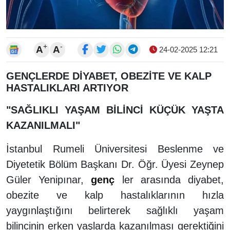
+
-
A
A
24-02-2025 12:21
GENÇLERDE DİYABET, OBEZİTE VE KALP
HASTALIKLARI ARTIYOR
"SAĞLIKLI YAŞAM BİLİNCİ KÜÇÜK YAŞTA
KAZANILMALI"
İstanbul Rumeli Üniversitesi Beslenme ve
Diyetetik Bölüm Başkanı Dr. Öğr. Üyesi Zeynep
Güler Yenipınar,
genç
ler arasında diyabet,
obezite ve kalp hastalıklarının hızla
yaygınlaştığını belirterek sağlıklı yaşam
bilincinin erken yaşlarda kazanılması gerektiğini