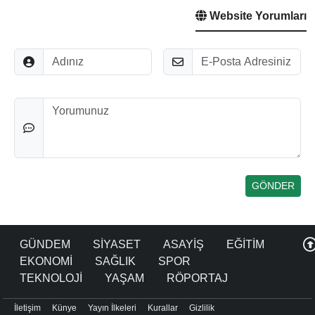
Website Yorumları
Adınız
E-Posta
Düşünceleriniz
GÜNDEM
SİYASET
ASAYİŞ
EĞİTİM
EKONOMİ
SAĞLIK
SPOR
TEKNOLOJİ
YAŞAM
RÖPORTAJ
İletişim
Künye
Yayın İlkeleri
Kurallar
Gizlilik