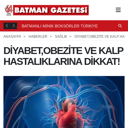
NASI'NDA
BATMANLI MİNİK BOKSÖRLER TÜRKİYE
ŞAMPİYONASI YOLCUSU
1 SAAT ÖNCE
ANASAYFA
HABERLER
SAĞLIK
DİYABET,OBEZİTE VE KALP HAST
DİYABET,OBEZİTE VE KALP
HASTALIKLARINA DİKKAT!